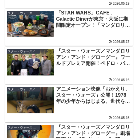
2026.05.19
「STAR WARS」CAFE :
スター・ウォーズ イベント
Galactic Dinerが東京・大阪に期
間限定オープン！「マンダロリア
ン」のほか『ローグ・ワン』10周
年記念メニューも
2026.05.17
『スター・ウォーズ／マンダロリ
スター・ウォーズ／マンダロリアン・アンド・グローグー
アン・アンド・グローグー』ワー
ルドプレミア開催！ペドロ・パス
カル、ジョン・ファヴロー、キャ
スリーン・ケネディが来日へ
2026.05.16
アニメーション映像「おかえり、
スター・ウォーズ／マンダロリアン・アンド・グローグー
スター・ウォーズ」公開！1978
年の少年からはじまる、世代を超
えたストーリー
2026.05.15
『スター・ウォーズ／マンダロリ
スター・ウォーズ グッズ
アン・アンド・グローグー』劇場