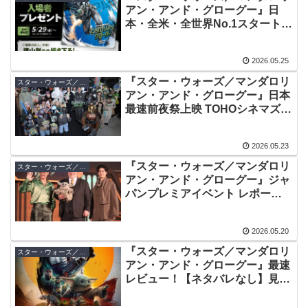
アン・アンド・グローグー』日
本・全米・全世界No.1スタート！
5月29日から諫山創描き下ろしポ
スター＆IMAXポスターが特典に
2026.05.25
『スター・ウォーズ／マンダロリ
スター・ウォーズ／マンダロリアン・アンド・グローグー
アン・アンド・グローグー』日本
最速前夜祭上映 TOHOシネマズ
六本木ヒルズ リポート！
2026.05.23
『スター・ウォーズ／マンダロリ
スター・ウォーズ／マンダロリアン・アンド・グローグー
アン・アンド・グローグー』ジャ
パンプレミアイベント レポー
ト！ペドロ・パスカル、ジョン・
ファヴロー、グローグーが来日
2026.05.20
『スター・ウォーズ／マンダロリ
スター・ウォーズ／マンダロリアン・アンド・グローグー
アン・アンド・グローグー』最速
レビュー！【ネタバレなし】見せ
場満載の王道サマームービー