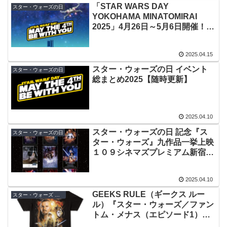
「STAR WARS DAY
スター・ウォーズの日
YOKOHAMA MINATOMIRAI
2025」4月26日～5月6日開催！再
び横浜・みなとみらいでスター・
ウォーズを楽しもう
2025.04.15
スター・ウォーズの日 イベント
スター・ウォーズの日
総まとめ2025【随時更新】
2025.04.10
スター・ウォーズの日 記念『ス
スター・ウォーズの日
ター・ウォーズ』九作品一挙上映
１０９シネマズプレミアム新宿で
実施！オールナイト応援上映も
2025.04.10
GEEKS RULE（ギークス ルー
スター・ウォーズ グッズ
ル）『スター・ウォーズ／ファン
トム・メナス（エピソード1）』T
シャツ、東京コミコン初日に先行