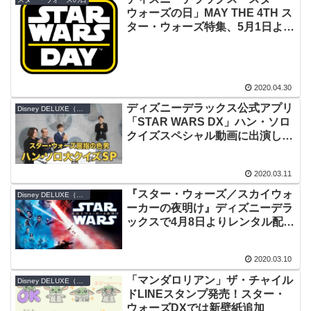
ウォーズの日」MAY THE 4TH ス
ター・ウォーズ特集、5月1日より
実施！「レジスタンス」新エピソ
ード日本初配信
2020.04.30
ディズニーデラックス公式アプリ
Disney DELUXE（ディズニーデラックス）
「STAR WARS DX」ハン・ソロ
クイズスペシャル動画に出演しま
した
2020.03.11
『スター・ウォーズ／スカイウォ
Disney DELUXE（ディズニーデラックス）
ーカーの夜明け』ディズニーデラ
ックスで4月8日よりレンタル配
信！
2020.03.10
「マンダロリアン」ザ・チャイル
Disney DELUXE（ディズニーデラックス）
ドLINEスタンプ発売！スター・
ウォーズDXでは新壁紙追加