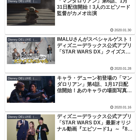
「マンダロリアン」第6話、1月
Disney DELUXE（ディズニーデラックス）
31日配信開始！3人のエピソード
監督がカメオ出演
2020.01.30
IMALUさんがスペシャルゲスト！
Disney DELUXE（ディズニーデラックス）
ディズニーデラックス公式アプリ
「STAR WARS DX」クイズスペ
シャル動画に出演しました
2020.01.28
キャラ・デューン初登場の「マン
Disney DELUXE（ディズニーデラックス）
ダロリアン」第4話、1月17日配
信開始！あのキャラの場面写真
も、ついに日本初公開
2020.01.16
ディズニーデラックス公式アプリ
Disney DELUXE（ディズニーデラックス）
「STAR WARS DX」最新オリジ
ナル動画『エピソード1』～『8』
クイズスペシャル、1月16日10時