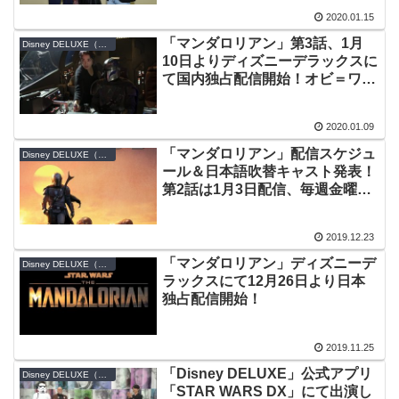
配信スタート！
2020.01.15
「マンダロリアン」第3話、1月
Disney DELUXE（ディズニーデラックス）
10日よりディズニーデラックスに
て国内独占配信開始！オビ＝ワン
ドラマシリーズのデボラ・チョウ
が監督
2020.01.09
「マンダロリアン」配信スケジュ
Disney DELUXE（ディズニーデラックス）
ール＆日本語吹替キャスト発表！
第2話は1月3日配信、毎週金曜は
マンダロリアンの日
2019.12.23
「マンダロリアン」ディズニーデ
Disney DELUXE（ディズニーデラックス）
ラックスにて12月26日より日本
独占配信開始！
2019.11.25
「Disney DELUXE」公式アプリ
Disney DELUXE（ディズニーデラックス）
「STAR WARS DX」にて出演し