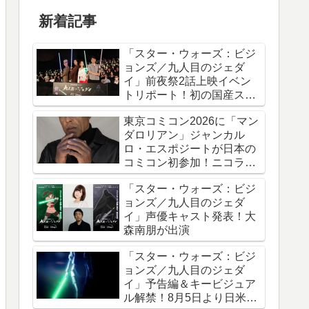
新着記事
「スター・ウォーズ：ビジ
ョンズ／九人目のジェダ
イ」前夜祭2話上映イベン
トリポート！初の国産スタ
ー・ウォーズアニメシリー
東京コミコン2026に「マン
ズ
ダロリアン」ジャンカル
ロ・エスポジートが日本の
コミコン初参加！ニコラ
ス・ケイジと共に来日
「スター・ウォーズ：ビジ
ョンズ／九人目のジェダ
イ」声優キャスト発表！大
森南朋が出演
「スター・ウォーズ：ビジ
ョンズ／九人目のジェダ
イ」予告編＆キービジュア
ル解禁！8月5日より日米同