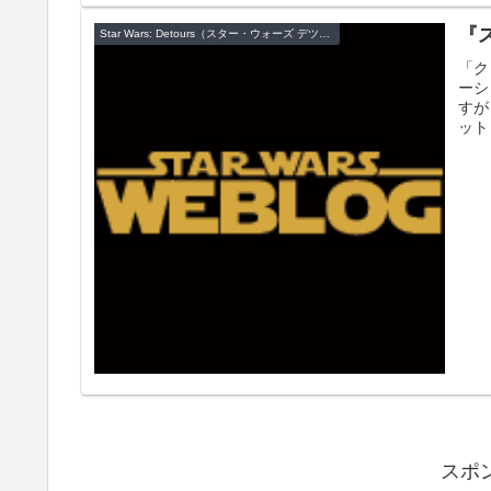
『
Star Wars: Detours（スター・ウォーズ デツアーズ）
「ク
ーシ
すが
ット
加す
スポ