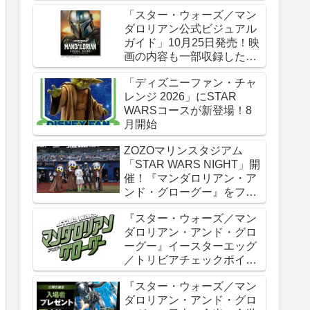
時全話一挙配信
「スター・ウォーズ／マン
ダロリアン公式ビジュアル
ガイド」10月25日発売！映
画の内容も一部収録した邦
訳版
「ディズニーファン・チャ
レンジ 2026」にSTAR
WARSコースが新登場！8
月開始
ZOZOマリンスタジアム
「STAR WARS NIGHT」開
催！『マンダロリアン・ア
ンド・グローグー』をフィ
ーチャー
『スター・ウォーズ／マン
ダロリアン・アンド・グロ
ーグー』イースターエッグ
／トリビアチェックポイン
ト総まとめ【ネタバレ注
『スター・ウォーズ／マン
意】
ダロリアン・アンド・グロ