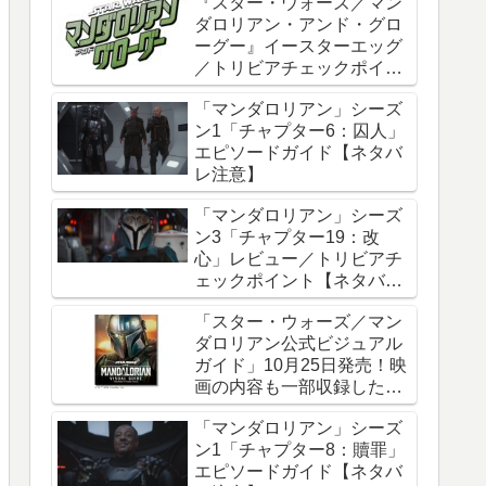
『スター・ウォーズ／マン
ダロリアン・アンド・グロ
ーグー』イースターエッグ
／トリビアチェックポイン
ト総まとめ【ネタバレ注
「マンダロリアン」シーズ
意】
ン1「チャプター6：囚人」
エピソードガイド【ネタバ
レ注意】
「マンダロリアン」シーズ
ン3「チャプター19：改
心」レビュー／トリビアチ
ェックポイント【ネタバレ
注意】
「スター・ウォーズ／マン
ダロリアン公式ビジュアル
ガイド」10月25日発売！映
画の内容も一部収録した邦
訳版
「マンダロリアン」シーズ
ン1「チャプター8：贖罪」
エピソードガイド【ネタバ