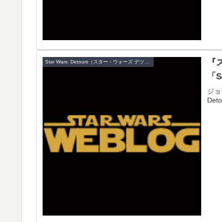
『
Star Wars: Detours（スター・ウォーズ デツアーズ）
「S
ジョ
De