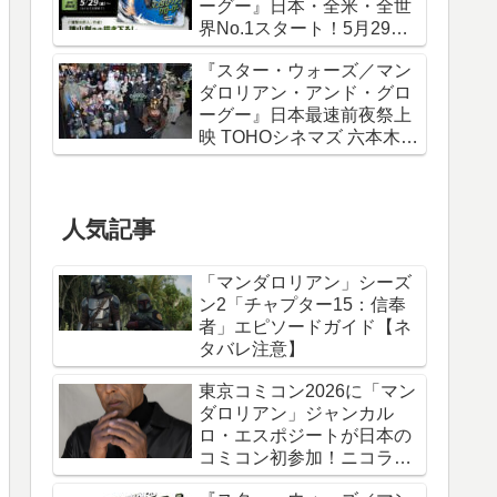
ーグー』日本・全米・全世
界No.1スタート！5月29日
から諫山創描き下ろしポス
『スター・ウォーズ／マン
ター＆IMAXポスターが特典
ダロリアン・アンド・グロ
に
ーグー』日本最速前夜祭上
映 TOHOシネマズ 六本木ヒ
ルズ リポート！
人気記事
「マンダロリアン」シーズ
ン2「チャプター15：信奉
者」エピソードガイド【ネ
タバレ注意】
東京コミコン2026に「マン
ダロリアン」ジャンカル
ロ・エスポジートが日本の
コミコン初参加！ニコラ
ス・ケイジと共に来日