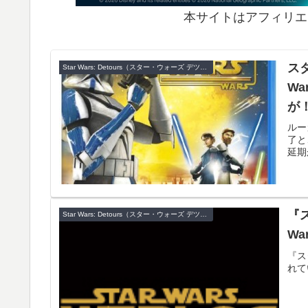
本サイトはアフィリエ
ス
Star Wars: Detours（スター・ウォーズ デツアーズ）
Wa
が
ルー
了と
延期
『
Star Wars: Detours（スター・ウォーズ デツアーズ）
Wa
『ス
れて