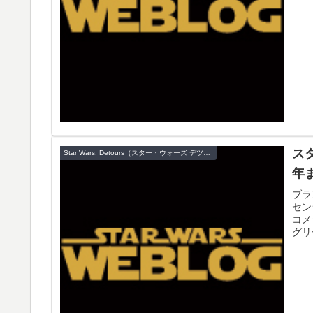
ス
Star Wars: Detours（スター・ウォーズ デツアーズ）
年
ブラ
セン
コメ
グリ
メー