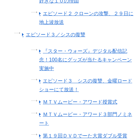
好きな１０の理由
エピソード２ クローンの攻撃、２９日に
地上波放送
エピソード３／シスの復讐
『スター・ウォーズ』デジタル配信記
念！100名にグッズが当たるキャンペーン
実施中
エピソード３ シスの復讐、金曜ロード
ショーにて放送！
ＭＴＶムービー・アワード授賞式
ＭＴＶムービー・アワード３部門ノミネ
ート
第１９回ＤＶＤでーた大賞ダブル受賞