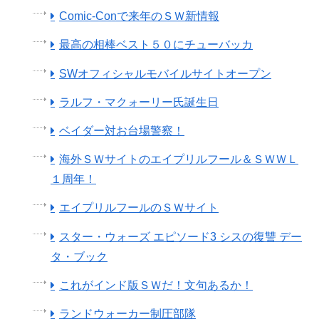
Comic-Conで来年のＳＷ新情報
最高の相棒ベスト５０にチューバッカ
SWオフィシャルモバイルサイトオープン
ラルフ・マクォーリー氏誕生日
ベイダー対お台場警察！
海外ＳＷサイトのエイプリルフール＆ＳＷＷＬ
１周年！
エイプリルフールのＳＷサイト
スター・ウォーズ エピソード3 シスの復讐 デー
タ・ブック
これがインド版ＳＷだ！文句あるか！
ランドウォーカー制圧部隊