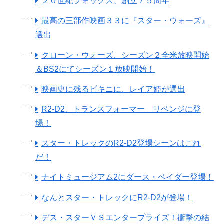
２０世紀フォックス、創立７５周年
最高の三部作映画３３に『スター・ウォーズ』
選出
クローン・ウォーズ、シーズン２全米放映開始
＆BS2にてシーズン１放映開始！
映画史に残るビキニに、レイア姫が選出
R2-D2、トランスフォーマー リベンジに登
場！
スター・トレックのR2-D2登場シーンはこれ
だ！
ナイトミュージアム2にダース・ベイダー登場！
なんとスター・トレックにR2-D2が登場！
デス・スターＶＳエンタープライズ！衝撃の結