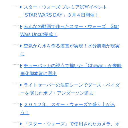
スター・ウォーズ プレミア試写イベント
「STAR WARS DAY」３月４日開催！
みんなの動画で作ったスター・ウォーズ、Star
Wars Uncut完成！
空気から水を作る装置が実現！水分農場が現実
に
チューバッカの視点で描いた「Chewie」が未映
画化脚本賞に選出
ライトセーバーの決闘シーンでダース・ベイダ
ーを演じたボブ・アンダーソン逝去
２０１２年、スター・ウォーズで盛り上がろ
う！
『スター・ウォーズ』で使用されたカメラ、オ