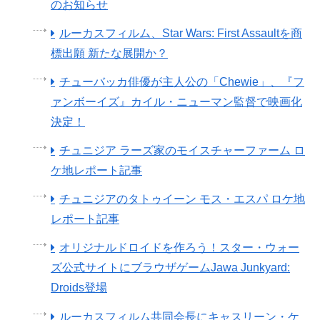
のお知らせ
ルーカスフィルム、Star Wars: First Assaultを商
標出願 新たな展開か？
チューバッカ俳優が主人公の「Chewie」、『フ
ァンボーイズ』カイル・ニューマン監督で映画化
決定！
チュニジア ラーズ家のモイスチャーファーム ロ
ケ地レポート記事
チュニジアのタトゥイーン モス・エスパ ロケ地
レポート記事
オリジナルドロイドを作ろう！スター・ウォー
ズ公式サイトにブラウザゲームJawa Junkyard:
Droids登場
ルーカスフィルム共同会長にキャスリーン・ケ