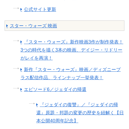
公式サイト更新
スター・ウォーズ 映画
『スター・ウォーズ』新作映画3作が制作発表！
3つの時代を描く3本の映画、デイジー・リドリー
がレイを再演！
新作『スター・ウォーズ』映画／ディズニープ
ラス配信作品、ラインナップ一挙発表！
エピソード6／ジェダイの帰還
『ジェダイの復讐』／『ジェダイの帰
還』原題・邦題の変更の歴史を紐解く【日
本公開40周年記念】