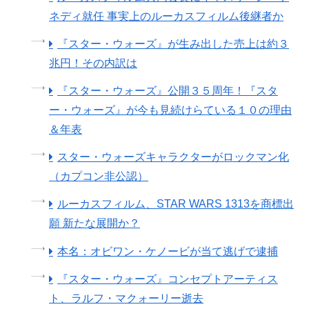
ネディ就任 事実上のルーカスフィルム後継者か
『スター・ウォーズ』が生み出した売上は約３
兆円！その内訳は
『スター・ウォーズ』公開３５周年！『スタ
ー・ウォーズ』が今も見続けらている１０の理由
＆年表
スター・ウォーズキャラクターがロックマン化
（カプコン非公認）
ルーカスフィルム、STAR WARS 1313を商標出
願 新たな展開か？
本名：オビワン・ケノービが当て逃げで逮捕
『スター・ウォーズ』コンセプトアーティス
ト、ラルフ・マクォーリー逝去