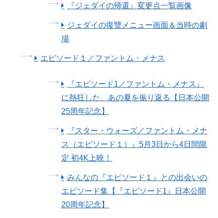
『ジェダイの帰還』変更点一覧画像
ジェダイの復讐メニュー画面＆当時の劇
場
エピソード１／ファントム・メナス
『エピソード1／ファントム・メナス』
に熱狂した、あの夏を振り返る【日本公開
25周年記念】
『スター・ウォーズ／ファントム・メナ
ス（エピソード１）』5月3日から4日間限
定 初4K上映！
みんなの『エピソード１』との出会いの
エピソード集【『エピソード1』日本公開
20周年記念】