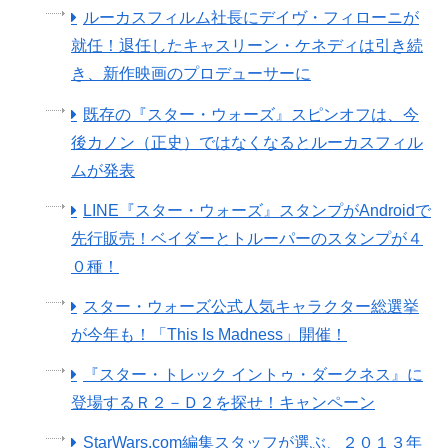
ルーカスフィルム社長にデイヴ・フィローニが
就任！退任したキャスリーン・ケネディは引き続
き、新作映画のプロデューサーに
既存の『スター・ウォーズ』スピンオフは、今
後カノン（正史）ではなくなるとルーカスフィル
ムが発表
LINE『スター・ウォーズ』スタンプがAndroidで
先行販売！ベイダーとトルーパーのスタンプが４
０種！
スター・ウォーズ公式人気キャラクター総選挙
が今年も！「This Is Madness」開催！
『スター・トレック イントゥ・ダークネス』に
登場するＲ２－Ｄ２を探せ！キャンペーン
StarWars.com編集スタッフが選ぶ、２０１３年