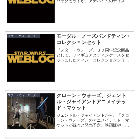
パックセットが、アナハイムのディズニ
ーランドのスター・ツアーズに隣接して
いるグッズショップザ・スタートレーダ
ーズで＄15（税抜）で販売されたもの
の、わずか３...
モーダル・ノーズバンドティン・
スター・ウォーズ グッズ
コレクションセット
『スター・ウォーズ』３０周年記念商品
として、フィギュアとティンケースをセ
ットにしたティン・コレクションシリー
ズがまもなく発売されます。 第１弾
は、『新たなる希望』の「フィグリン・
ダン＆モーダル・ノーズバンド」のメン
バーの５人！劇中でも印象的...
クローン・ウォーズ、ジェント
スター・ウォーズ グッズ
ル・ジャイアントアニメイテッ
ド・マケット
ジェントル・ジャイアントから、『クロ
ーン・ウォーズ』のアニメイテッド・マ
ケットが続々と発売予定。映画版やＴＶ
シリーズのメインキャラが集まりま
す！・『スター・ウォーズ』 【アニメイ