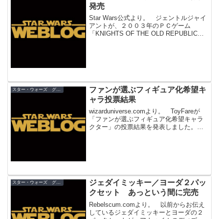
発売
Star Wars公式より。 ジェントルジャイ
アントが、２００３年のＰＣゲーム
「KNIGHTS OF THE OLD REPUBLIC」
に登場したダース・マラックのミニバス
トを「セレブレーションIV」で限定発売
することがわかりました。価格や...
ファンが選ぶフィギュア化希望キ
スター・ウォーズ グッズ
ャラ投票結果
wizarduniverse.comより。 ToyFareが
「ファンが選ぶフィギュア化希望キャラ
クター」の投票結果を発表しました。
１位はクインラン・ヴォス。以下、続い
てダース・レヴァン、ヤーナ・ダル・ガ
ーガン、ダース・ニヒラス、バスティ
ラ...
ジェダイミッキー／ヨーダ２パッ
スター・ウォーズ グッズ
クセット あっという間に完売
Rebelscum.comより。 以前からお伝え
しているジェダイミッキーとヨーダの２