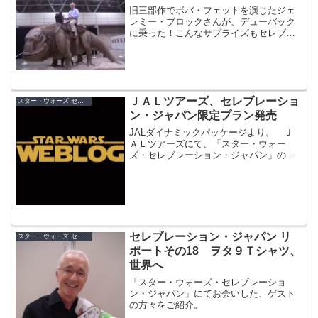
旧三部作でボバ・フェットを演じたジェ
レミー・ブロックさんが、デューバック
に乗った！こんなサプライズもセレブレ
ーションならでは！
ＪＡＬツアーズ、セレブレーショ
スター・ウォーズ セレブレーション・ジャパン（2008）
ン・ジャパン限定プラン発売
JALダイナミックパッケージより。 Ｊ
ＡＬツアーズにて、「スター・ウォー
ズ・セレブレーション・ジャパン」の１
日券付きプランが限定発売。 内容は、
一日券と往復航空券、東京都内のプリン
スホテル宿泊がセット。宿泊は都内のプ
リンスホテルとなっており...
セレブレーション・ジャパン リ
スター・ウォーズ セレブレーション・ジャパン（2008）
ポートその18 ヲタ９Ｔシャツ、
世界へ
「スター・ウォーズ・セレブレーショ
ン・ジャパン」にてお会いした、ゲスト
の方々をご紹介。