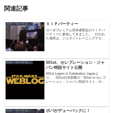
関連記事
ＶＩＰパーティー
スター・ウォーズ セレブレーション・ジャパン（2008）
ヨーダプレミアム所持者限定のＶＩＰパ
ーティーに参加してきました。 行われ
た場所は、ジェダイトレーニングアカデ
ミーのステージで、各ゲストが登場。
様々なグッズが当たる抽選会も行われ、
盛況でした。とか言っていると、なんと
ローグ中隊さんが抽選に当...
501st、セレブレーション・ジャ
スター・ウォーズ セレブレーション・ジャパン（2008）
パン特設サイト公開
501st Legion in Celebration Japanよ
り。 501st日本部隊の「501st in セレブ
レーション・ジャパン特設サイト」が公
開されています。ここでは、「セレブレ
ーション・ジャパン」を全面バックアッ
プしている5...
ボバがデューバックに！
スター・ウォーズ セレブレーション・ジャパン（2008）