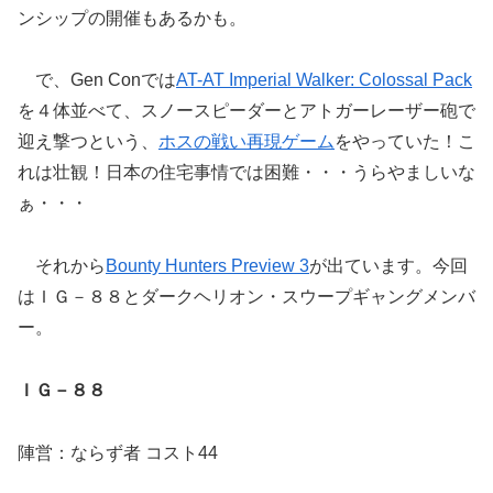
ンシップの開催もあるかも。
で、Gen Conでは
AT-AT Imperial Walker: Colossal Pack
を４体並べて、スノースピーダーとアトガーレーザー砲で
迎え撃つという、
ホスの戦い再現ゲーム
をやっていた！こ
れは壮観！日本の住宅事情では困難・・・うらやましいな
ぁ・・・
それから
Bounty Hunters Preview 3
が出ています。今回
はＩＧ－８８とダークヘリオン・スウープギャングメンバ
ー。
ＩＧ－８８
陣営：ならず者 コスト44