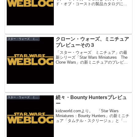
ド・オブ・コーストの製品カタログによ
ると、長い間ファンに期待されていた宇
宙戦闘ミニチュアゲームが発売決定！
その名も「スター・ウォーズ ミニチュ
ア ス...
クローン・ウォーズ、ミニチュア
スター・ウォーズ ミニチュア
プレビューその３
「スター・ウォーズ ミニチュア」の最
新シリーズ「Star Wars Miniatures The
Clone Wars」の新ミニチュアのプレビュ
ーが更新。今回は、「Heavy Clone
Trooper」と「Super Battle Dro...
続々・Bounty Huntersプレビュ
スター・ウォーズ ミニチュア
ー
kidzworld.comより。 「Star Wars
Miniatures：Bounty Hunters」の新ミニチ
ュア「タムテル・スクリージュ」と「ム
スタファーリアンソルジャー」のプレビ
ューが公開されました。 以下、カード
テキスト和訳で...