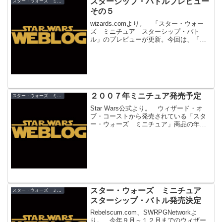
スターシップ・バトルプレビュー
スター・ウォーズ ミニチュア
その５
wizards.comより。 「スター・ウォー
ズ ミニチュア スターシップ・バト
ル」のプレビューが更新。今回は、「イ
ンペリアルシャトル」とグリーヴァス将
軍の旗艦「インビジブル・ハンド」で
す。 インビジブル・ハンドはポッキリ
折れてるイメージが...
２００７年ミニチュア発売予定
スター・ウォーズ ミニチュア
Star Wars公式より。 ウィザード・オ
ブ・コーストから発売されている「スタ
ー・ウォーズ ミニチュア」商品の年内
の予定が発表されました。 まず、現在
発売中の「Alliance and Empire」です
が、３０周年記念の四角い台座は初版...
スター・ウォーズ ミニチュア
スター・ウォーズ ミニチュア
スターシップ・バトル発売決定
Rebelscum.com、SWRPGNetworkよ
り。 今年９月～１２月までのウィザー