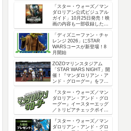
時全話一挙配信
「スター・ウォーズ／マン
ダロリアン公式ビジュアル
ガイド」10月25日発売！映
画の内容も一部収録した邦
訳版
「ディズニーファン・チャ
レンジ 2026」にSTAR
WARSコースが新登場！8
月開始
ZOZOマリンスタジアム
「STAR WARS NIGHT」開
催！『マンダロリアン・ア
ンド・グローグー』をフィ
ーチャー
『スター・ウォーズ／マン
ダロリアン・アンド・グロ
ーグー』イースターエッグ
／トリビアチェックポイン
ト総まとめ【ネタバレ注
『スター・ウォーズ／マン
意】
ダロリアン・アンド・グロ