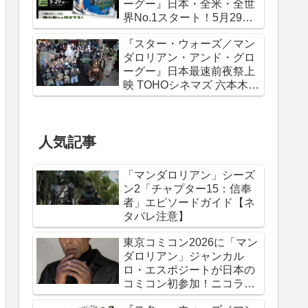
ーグー』日本・全米・全世
界No.1スタート！5月29日
から諫山創描き下ろしポス
『スター・ウォーズ／マン
ター＆IMAXポスターが特典
ダロリアン・アンド・グロ
に
ーグー』日本最速前夜祭上
映 TOHOシネマズ 六本木ヒ
ルズ リポート！
人気記事
「マンダロリアン」シーズ
ン2「チャプター15：信奉
者」エピソードガイド【ネ
タバレ注意】
東京コミコン2026に「マン
ダロリアン」ジャンカル
ロ・エスポジートが日本の
コミコン初参加！ニコラ
ス・ケイジと共に来日