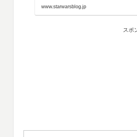
www.starwarsblog.jp
スポ