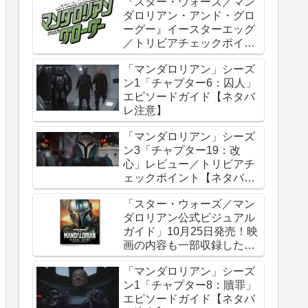
『スター・ウォーズ／マン
ダロリアン・アンド・グロ
ーグー』イースターエッグ
／トリビアチェックポイン
ト総まとめ【ネタバレ注
「マンダロリアン」シーズ
意】
ン1「チャプター6：囚人」
エピソードガイド【ネタバ
レ注意】
「マンダロリアン」シーズ
ン3「チャプター19：改
心」レビュー／トリビアチ
ェックポイント【ネタバレ
注意】
「スター・ウォーズ／マン
ダロリアン公式ビジュアル
ガイド」10月25日発売！映
画の内容も一部収録した邦
訳版
「マンダロリアン」シーズ
ン1「チャプター8：贖罪」
エピソードガイド【ネタバ