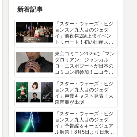
新着記事
「スター・ウォーズ：ビジ
ョンズ／九人目のジェダ
イ」前夜祭2話上映イベン
トリポート！初の国産スタ
ー・ウォーズアニメシリー
東京コミコン2026に「マン
ズ
ダロリアン」ジャンカル
ロ・エスポジートが日本の
コミコン初参加！ニコラ
ス・ケイジと共に来日
「スター・ウォーズ：ビジ
ョンズ／九人目のジェダ
イ」声優キャスト発表！大
森南朋が出演
「スター・ウォーズ：ビジ
ョンズ／九人目のジェダ
イ」予告編＆キービジュア
ル解禁！8月5日より日米同