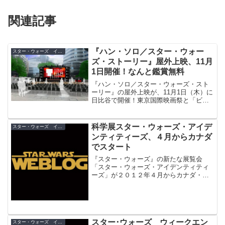
関連記事
『ハン・ソロ／スター・ウォー
スター・ウォーズ イベント
ズ・ストーリー』屋外上映、11月
1日開催！なんと鑑賞無料
『ハン・ソロ／スター・ウォーズ・スト
ーリー』の屋外上映が、11月1日（木）に
日比谷で開催！東京国際映画祭と「ビデ
オの日」のコラボイベントで行われるも
のです。
科学展スター・ウォーズ・アイデ
スター・ウォーズ イベント
ンティティーズ、４月からカナダ
でスタート
『スター・ウォーズ』の新たな展覧会
「スター・ウォーズ・アイデンティティ
ーズ」が２０１２年４月からカナダ・モ
ントリオールで世界初開催されることが
発表されました。
スター･ウォーズ ウィークエン
スター・ウォーズ イベント