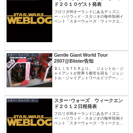
ド２０１０ゲスト発表
フロリダ州オーランドにあるディズニ
ー・ハリウッド・スタジオの毎年恒例イ
ベント「スターウォーズ・ウィークエン
ド ２０１０」のゲストが発表。
Gentle Giant World Tour
スター・ウォーズ イベント
2007@Blister告知
ＢＬＩＳＴＥＲより。 ジェントル・ジ
ャイアントが世界５都市を回る「ジェン
トル・ジャイアントワールドツアー」の
一環として行われる「Gentle Giant World
Tour 2007@Blister」の告知が開始。日程
は６月１６日（土）。...
スター･ウォーズ ウィークエン
スター・ウォーズ イベント
ド２０１２日程発表
フロリダ州オーランドにあるディズニ
ー・ハリウッド・スタジオの毎年恒例イ
ベント「スターウォーズ・ウィークエン
ド ２０１２」の開催日程が決定しまし
た。