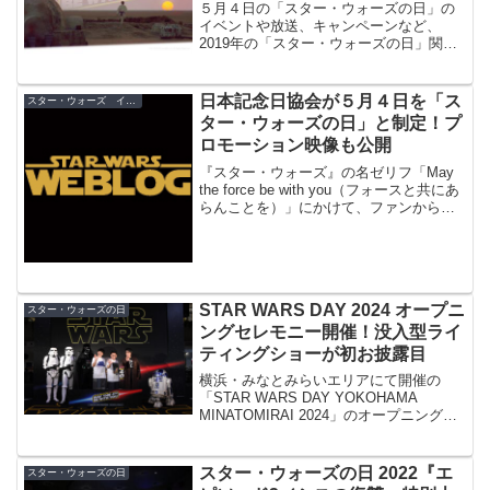
５月４日の「スター・ウォーズの日」の
イベントや放送、キャンペーンなど、
2019年の「スター・ウォーズの日」関連
情報の総まとめです！
日本記念日協会が５月４日を「ス
スター・ウォーズ イベント
ター・ウォーズの日」と制定！プ
ロモーション映像も公開
『スター・ウォーズ』の名ゼリフ「May
the force be with you（フォースと共にあ
らんことを）」にかけて、ファンから
「スター・ウォーズの日」と親しまれて
いる５月４日（May＝５月 the force＝
the4th＝４日）が、一般社団法人・日本
記念日協会に「スター・ウォーズの日」
として制定されました！
STAR WARS DAY 2024 オープニ
スター・ウォーズの日
ングセレモニー開催！没入型ライ
ティングショーが初お披露目
横浜・みなとみらいエリアにて開催の
「STAR WARS DAY YOKOHAMA
MINATOMIRAI 2024」のオープニングセ
レモニーが開催され、声優の森川智之と
ミキの昴生と亜生が登壇！
スター・ウォーズの日 2022『エ
スター・ウォーズの日