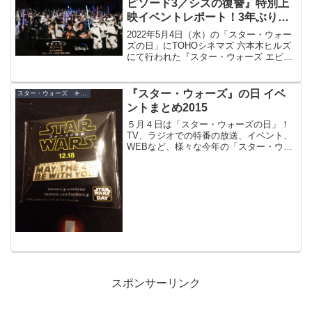
ピソード3／シスの復讐』特別上
映イベントレポート！3年ぶりの
リアルイベント
2022年5月4日（水）の「スター・ウォー
ズの日」にTOHOシネマズ 六本木ヒルズ
にて行われた『スター・ウォーズ エピソ
ード３／シスの復讐』特別上映イベント
の模様をレポート！
『スター・ウォーズ』の日 イベ
スター・ウォーズ キャンペーン
ントまとめ2015
５月４日は「スター・ウォーズの日」！
TV、ラジオでの特番の放送、イベント、
WEBなど、様々な今年の「スター・ウォ
ーズの日」の展開をまとめてみました。
チェックして、「スター・ウォーズの
日」を過ごす参考にしてみてください！
スポンサーリンク