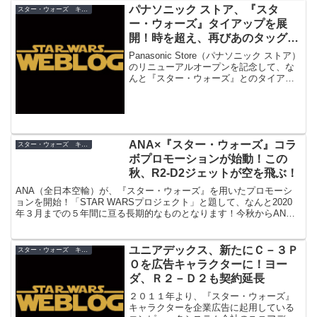
パナソニック ストア、『スタ
スター・ウォーズ キャンペーン
ー・ウォーズ』タイアップを展
開！時を超え、再びあのタッグが
実現
Panasonic Store（パナソニック ストア）
のリニューアルオープンを記念して、な
んと『スター・ウォーズ』とのタイアッ
プが展開されます！
ANA×『スター・ウォーズ』コラ
スター・ウォーズ キャンペーン
ボプロモーションが始動！この
秋、R2-D2ジェットが空を飛ぶ！
ANA（全日本空輸）が、『スター・ウォーズ』を用いたプロモーシ
ョンを開始！「STAR WARSプロジェクト」と題して、なんと2020
年３月までの５年間に亘る長期的なものとなります！今秋からANA
の国際線にて、なんとR2-D2を全面にデザインした飛行機が就航！
ユニアデックス、新たにＣ－３Ｐ
スター・ウォーズ キャンペーン
Ｏを広告キャラクターに！ヨー
ダ、Ｒ２－Ｄ２も契約延長
２０１１年より、『スター・ウォーズ』
キャラクターを企業広告に起用している