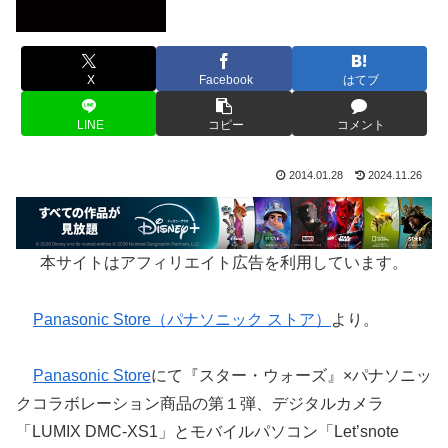
X
Facebook
はてブ
LINE
コピー
コメント
2014.01.28
2024.11.26
本サイトはアフィリエイト広告を利用しています。
Panasonic Store（パナソニック ストア）
より。
Panasonic Store
にて『スター・ウォーズ』×パナソニッ
クコラボレーション商品の第１弾、デジタルカメラ
「LUMIX DMC-XS1」とモバイルパソコン「Let’snote