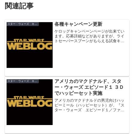
関連記事
各種キャンペーン更新
スター・ウォーズ キャンペーン
ケロッグキャンペーンページが出来てい
ます。応募詳細などがありますが、ライ
トセーバースプーンがもらえる試食キャ
ンペーン実施店などはまだ公開されず。
また、Ｒ２コンテナについても何もな
し。う～ん、あれはなんだったの
か・・・ お待ちかねペプシのキャ...
アメリカのマクドナルド、スタ
スター・ウォーズ キャンペーン
ー・ウォーズ エピソード１ ３Ｄ
でハッピーセット実施
アメリカのマクドナルドの男児向けハッ
ピーミール（ハッピーセット）が、『ス
ター・ウォーズ エピソード１／ファン
トム・メナス３Ｄ』とのタイアップを展
開することが判明！