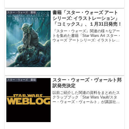
書籍「スター・ウォーズ アート
スター・ウォーズ 書籍
シリーズ: イラストレーション」
「コミックス」、１月31日発売！
『スター・ウォーズ』関連の様々なアー
トを集めた書籍「Star Wars Art スター・
ウォーズ アートシリーズ: イラストレー
ション」、「Star Wars Art スター・ウォ
ーズ アートシリーズ: コミックス」が、
ボーンデジタルより１月31日（日）にそ
れぞれ発売されます。
スター・ウォーズ・ヴォールト邦
スター・ウォーズ 書籍
訳発売決定
以前ご紹介した関連の資料をまとめたス
クラップブック「Star Wars Vault/スタ
ー・ウォーズ・ヴォールト」が講談社よ
り邦訳されます。 『スター・ウォー
ズ』関連の貴重な資料が大量に収められ
ている本書が邦訳出版されると
は・・・！もちろん...