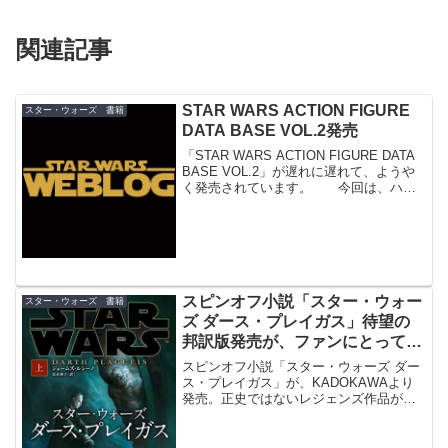
関連記事
STAR WARS ACTION FIGURE
スター・ウォーズ 書籍
DATA BASE VOL.2発売
「STAR WARS ACTION FIGURE DATA
BASE VOL.2」が遅れに遅れて、ようや
く発売されています。 今回は、ハズ
ブロー体制となって復活した１９９５～
１９９８年の商品を取り上げています。
日本では『特別篇』公開もあっ...
スピンオフ小説「スター・ウォー
スター・ウォーズ 書籍
ズ ダース・プレイガス」待望の
邦訳版発売が、ファンにとって事
件である理由
スピンオフ小説「スター・ウォーズ ダー
ス・プレイガス」が、KADOKAWAより
発売。正史ではないレジェンズ作品が
今、邦訳出版されることは事件といえま
す。「ダース・プレイガス」をファンが
待望してきた理由とは。