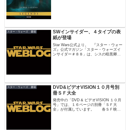
SWインサイダー、４タイプの表
スター・ウォーズ 書籍
紙が登場
Star Wars公式より。 『スター・ウォー
ズ』公式マガジン「スター・ウォーズイ
ンサイダー＃８８」は、シスの暗黒卿達
が表紙を制圧！モール、ベイダー、シデ
ィアス、ティラナス＆ベントレスの４タ
イプの表紙があり、作画はＩＬＭアーテ
ィスト達が担当...
DVD&ビデオVISION１０月号別
スター・ウォーズ 書籍
冊ＳＦ大全
発売中の「DVD & ビデオVISION １０月
号」では、１６ページの別冊「ＳＦ大
全」が付属しています。 各ＳＦ映画
の設定上の年代を列挙した年表（全部並
べてみると世界は大変なことになってい
る！）、ＳＦ映画興行収入ランキング
（言わずもがなで...