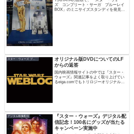
ズ コンプリート・サーガ ブルーレイ
BOX」のミニサイズスタンディを発見。
発売日の札を持つＣ－３ＰＯとＲ２－Ｄ
２が飛び出しているスタンディです。
オリジナル版DVDについてのLF
スター・ウォーズ ブルーレイ／DVD
からの返答
国内映画情報サイトの中では『スター・
ウォーズ』関連記事をよく取り上げてい
るeiga.comでもトリロジーオリジナル版
ＤＶＤ問題について「『スター・ウォー
ズ』ＤＶＤにファン激怒！」というタイ
トルで触れられています。ちょっと大げ
さな感じがしなく...
『スター・ウォーズ』デジタル配
デジタル映像配信
信記念！100名にグッズが当たる
キャンペーン実施中