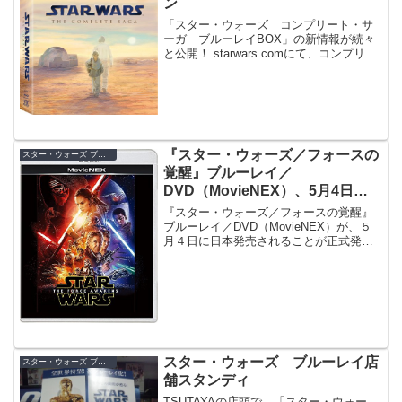
ン
「スター・ウォーズ コンプリート・サ
ーガ ブルーレイBOX」の新情報が続々
と公開！ starwars.comにて、コンプリー
ト・サーガ ブルーレイＢＯＸ特設サイ
トがオープンしました。発売の９月１６
日までのカウントダウンや、『スター・
ウォーズ』関連更新情報、さらにＰＣ用
壁紙のダウンロードもあります。
『スター・ウォーズ／フォースの
スター・ウォーズ ブルーレイ／DVD
覚醒』ブルーレイ／
DVD（MovieNEX）、5月4日に
日本発売決定！【流通限定特典総
『スター・ウォーズ／フォースの覚醒』
まとめ】
ブルーレイ／DVD（MovieNEX）が、５
月４日に日本発売されることが正式発表
されました！Amazon.co.jp、セブン-イレ
ブン・セブンネット、楽天ブックス、
Loppi・HMVといった各流通店限定の特典
についてもまとめました。
スター・ウォーズ ブルーレイ店
スター・ウォーズ ブルーレイ／DVD
舗スタンディ
TSUTAYAの店頭で、「スター・ウォー