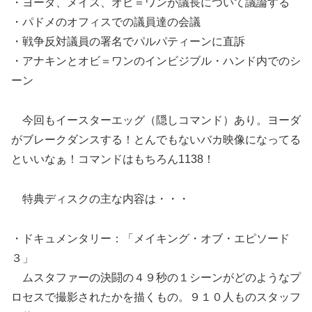
・ヨーダ、メイス、オビ＝ワンが議長について議論する
・パドメのオフィスでの議員達の会議
・戦争反対議員の署名でパルパティーンに直訴
・アナキンとオビ＝ワンのインビジブル・ハンド内でのシ
ーン
今回もイースターエッグ（隠しコマンド）あり。ヨーダ
がブレークダンスする！とんでもないバカ映像になってる
といいなぁ！コマンドはもちろん1138！
特典ディスクの主な内容は・・・
・ドキュメンタリー：「メイキング・オブ・エピソード
３」
ムスタファーの決闘の４９秒の１シーンがどのようなプ
ロセスで撮影されたかを描くもの。９１０人ものスタッフ