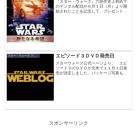
『スター・ウォーズ』六部作史上初めて
のデジタル配信が６月１日（月）より開
始されたことを記念して、プレゼントキ
ャンペーンが実施中！キャンペーンWEB
サイトでアンケートに答えると、抽選で
100名に『スター・ウォーズ』グッズが当
たる！
エピソード３ＤＶＤ発売日
スター・ウォーズ ブルーレイ／DVD
スターウォーズ公式ページより。 エピ
ソード３のＤＶＤが北米で１１月１日発
売が決定しました。パッケージ写真も掲
載されています。 削除されたシーンに
は、モン・モスマらパルパティーン反対
派が会合を持つシーンや、ヨーダがダゴ
バに到着するシーンも入る...
スポンサーリンク