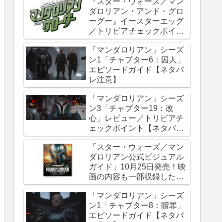
『スター・ウォーズ／マン
ダロリアン・アンド・グロ
ーグー』イースターエッグ
／トリビアチェックポイン
ト総まとめ【ネタバレ注
「マンダロリアン」シーズ
意】
ン1「チャプター6：囚人」
エピソードガイド【ネタバ
レ注意】
「マンダロリアン」シーズ
ン3「チャプター19：改
心」レビュー／トリビアチ
ェックポイント【ネタバレ
注意】
「スター・ウォーズ／マン
ダロリアン公式ビジュアル
ガイド」10月25日発売！映
画の内容も一部収録した邦
訳版
「マンダロリアン」シーズ
ン1「チャプター8：贖罪」
エピソードガイド【ネタバ