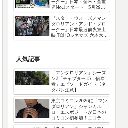
ーグー』日本・全米・全世
界No.1スタート！5月29日
から諫山創描き下ろしポス
『スター・ウォーズ／マン
ター＆IMAXポスターが特典
ダロリアン・アンド・グロ
に
ーグー』日本最速前夜祭上
映 TOHOシネマズ 六本木ヒ
ルズ リポート！
人気記事
「マンダロリアン」シーズ
ン2「チャプター15：信奉
者」エピソードガイド【ネ
タバレ注意】
東京コミコン2026に「マン
ダロリアン」ジャンカル
ロ・エスポジートが日本の
コミコン初参加！ニコラ
ス・ケイジと共に来日