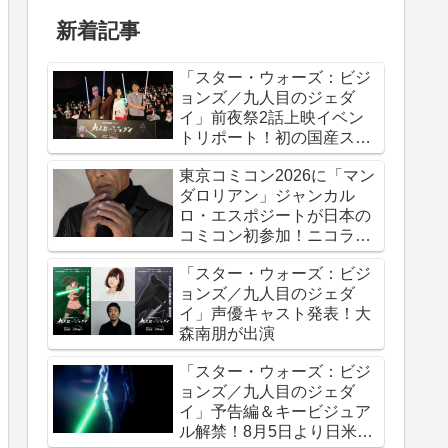
新着記事
「スター・ウォーズ：ビジ
ョンズ／九人目のジェダ
イ」前夜祭2話上映イベン
トリポート！初の国産スタ
ー・ウォーズアニメシリー
東京コミコン2026に「マン
ズ
ダロリアン」ジャンカル
ロ・エスポジートが日本の
コミコン初参加！ニコラ
ス・ケイジと共に来日
「スター・ウォーズ：ビジ
ョンズ／九人目のジェダ
イ」声優キャスト発表！大
森南朋が出演
「スター・ウォーズ：ビジ
ョンズ／九人目のジェダ
イ」予告編＆キービジュア
ル解禁！8月5日より日米同