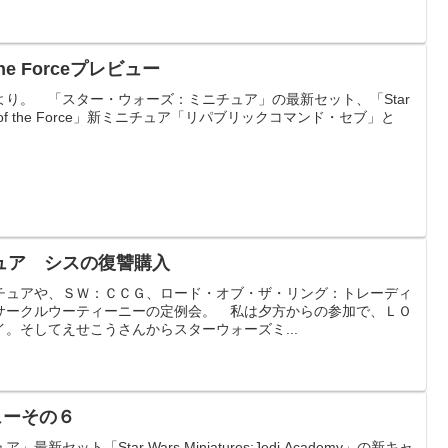
the Forceプレビュー
り。 「スター・ウォーズ：ミニチュア」の最新セット、「Star
mpions of the Force」新ミニチュア「リパブリックコマンド・セブ」と
ュア シスの復讐購入
チュアや、ＳＷ：ＣＣＧ、ロード・オブ・ザ・リング：トレーディ
サークルウーティーニーの定例会。 私は夕方からの参加で、ＬＯ
。そしてえせこうさんからスターウォーズミ...
ビューその６
セット「Star Wars Miniatures:Jedi Academy」の新キャ