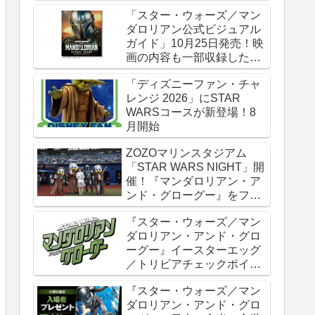
時全話一挙配信
「スター・ウォーズ／マン
ダロリアン公式ビジュアル
ガイド」10月25日発売！映
画の内容も一部収録した邦
訳版
「ディズニーファン・チャ
レンジ 2026」にSTAR
WARSコースが新登場！8
月開始
ZOZOマリンスタジアム
「STAR WARS NIGHT」開
催！『マンダロリアン・ア
ンド・グローグー』をフィ
ーチャー
『スター・ウォーズ／マン
ダロリアン・アンド・グロ
ーグー』イースターエッグ
／トリビアチェックポイン
ト総まとめ【ネタバレ注
『スター・ウォーズ／マン
意】
ダロリアン・アンド・グロ