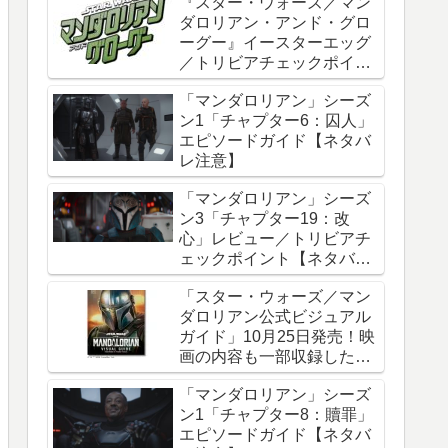
『スター・ウォーズ／マン
ダロリアン・アンド・グロ
ーグー』イースターエッグ
／トリビアチェックポイン
ト総まとめ【ネタバレ注
「マンダロリアン」シーズ
意】
ン1「チャプター6：囚人」
エピソードガイド【ネタバ
レ注意】
「マンダロリアン」シーズ
ン3「チャプター19：改
心」レビュー／トリビアチ
ェックポイント【ネタバレ
注意】
「スター・ウォーズ／マン
ダロリアン公式ビジュアル
ガイド」10月25日発売！映
画の内容も一部収録した邦
訳版
「マンダロリアン」シーズ
ン1「チャプター8：贖罪」
エピソードガイド【ネタバ