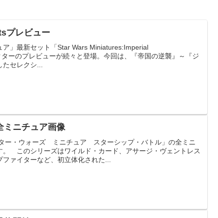
mentsプレビュー
ット「Star Wars Miniatures:Imperial
新キャラクターのプレビューが続々と登場。今回は、『帝国の逆襲』～『ジ
セレクシ...
全ミニチュア画像
。 「スター・ウォーズ ミニチュア スターシップ・バトル」の全ミニ
す。 このシリーズはワイルド・カード、アサージ・ヴェントレス
ファイターなど、初立体化された...