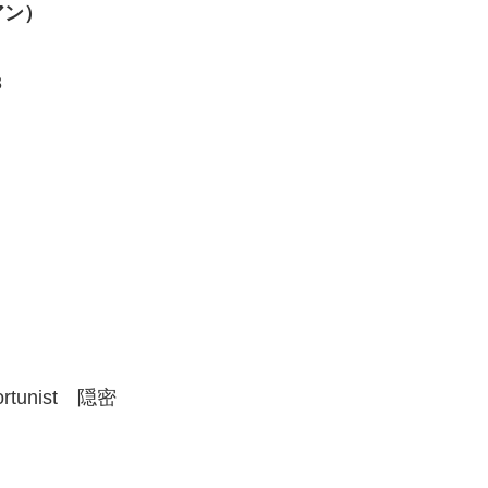
アン）
3
unist 隠密