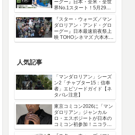
ーグー』日本・全米・全世
界No.1スタート！5月29日
から諫山創描き下ろしポス
『スター・ウォーズ／マン
ター＆IMAXポスターが特典
ダロリアン・アンド・グロ
に
ーグー』日本最速前夜祭上
映 TOHOシネマズ 六本木ヒ
ルズ リポート！
人気記事
「マンダロリアン」シーズ
ン2「チャプター15：信奉
者」エピソードガイド【ネ
タバレ注意】
東京コミコン2026に「マン
ダロリアン」ジャンカル
ロ・エスポジートが日本の
コミコン初参加！ニコラ
ス・ケイジと共に来日