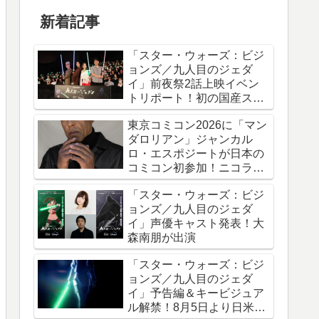
新着記事
「スター・ウォーズ：ビジ
ョンズ／九人目のジェダ
イ」前夜祭2話上映イベン
トリポート！初の国産スタ
ー・ウォーズアニメシリー
東京コミコン2026に「マン
ズ
ダロリアン」ジャンカル
ロ・エスポジートが日本の
コミコン初参加！ニコラ
ス・ケイジと共に来日
「スター・ウォーズ：ビジ
ョンズ／九人目のジェダ
イ」声優キャスト発表！大
森南朋が出演
「スター・ウォーズ：ビジ
ョンズ／九人目のジェダ
イ」予告編＆キービジュア
ル解禁！8月5日より日米同