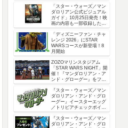
時全話一挙配信
「スター・ウォーズ／マン
ダロリアン公式ビジュアル
ガイド」10月25日発売！映
画の内容も一部収録した邦
訳版
「ディズニーファン・チャ
レンジ 2026」にSTAR
WARSコースが新登場！8
月開始
ZOZOマリンスタジアム
「STAR WARS NIGHT」開
催！『マンダロリアン・ア
ンド・グローグー』をフィ
ーチャー
『スター・ウォーズ／マン
ダロリアン・アンド・グロ
ーグー』イースターエッグ
／トリビアチェックポイン
ト総まとめ【ネタバレ注
『スター・ウォーズ／マン
意】
ダロリアン・アンド・グロ