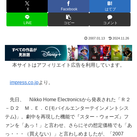
X
Facebook
はてブ
LINE
コピー
コメント
2007.01.13
2024.11.26
本サイトはアフィリエイト広告を利用しています。
impress.co.jp
より。
先日、 Nikko Home Electronicsから発表された「Ｒ２
－Ｄ２ Ｍ．Ｅ．Ｃ(モバイルエンターテインメントシス
テム)」。劇中を再現した機能で『スター・ウォーズ』フ
ァンを「あっ！」と言わせ、さらにその想定価格でも「あ
っ・・・（買えない）」と言わしめましたが、「2007