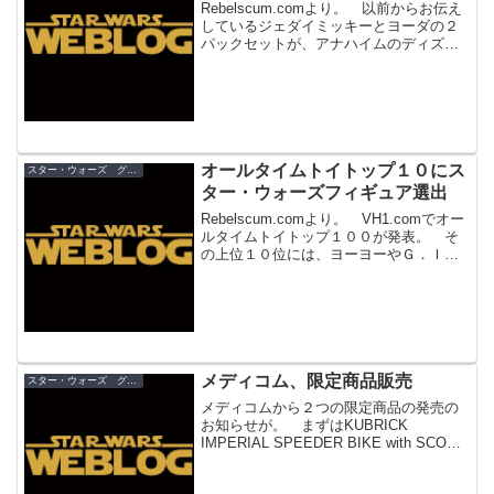
Rebelscum.comより。 以前からお伝え
しているジェダイミッキーとヨーダの２
パックセットが、アナハイムのディズニ
ーランドのスター・ツアーズに隣接して
いるグッズショップザ・スタートレーダ
ーズで＄15（税抜）で販売されたもの
の、わずか３...
オールタイムトイトップ１０にス
スター・ウォーズ グッズ
ター・ウォーズフィギュア選出
Rebelscum.comより。 VH1.comでオー
ルタイムトイトップ１００が発表。 そ
の上位１０位には、ヨーヨーやＧ．Ｉジ
ョー、モノポリーにバービー、フラフー
プといった１時代を築き、今も遊ばれて
いるであろうおもちゃ達が集結。 その
第７位...
メディコム、限定商品販売
スター・ウォーズ グッズ
メディコムから２つの限定商品の発売の
お知らせが。 まずはKUBRICK
IMPERIAL SPEEDER BIKE with SCOUT
TROOPERが、抽選で２００６名に購入
権が付与されます。 応募受付期間は７