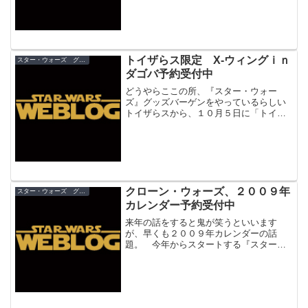
月２４日（月）０：００～８...
トイザらス限定 X-ウィングｉｎ
スター・ウォーズ グッズ
ダゴバ予約受付中
どうやらここの所、『スター・ウォー
ズ』グッズバーゲンをやっているらしい
トイザらスから、１０月５日に「トイザ
らス限定 X-ウィングファイター ｉｎ ダ
ゴバ」が発売されます。 ツタが絡まっ
ているダゴバ仕様。Ｘ－ウィングのプロ
ポーションも初期に比...
クローン・ウォーズ、２００９年
スター・ウォーズ グッズ
カレンダー予約受付中
来年の話をすると鬼が笑うといいます
が、早くも２００９年カレンダーの話
題。 今年からスタートする『スター・
ウォーズ クローン・ウォーズ』の２０
０９年カレンダー「Star Wars Clone
Wars Calendar 2009」が予約受付中...