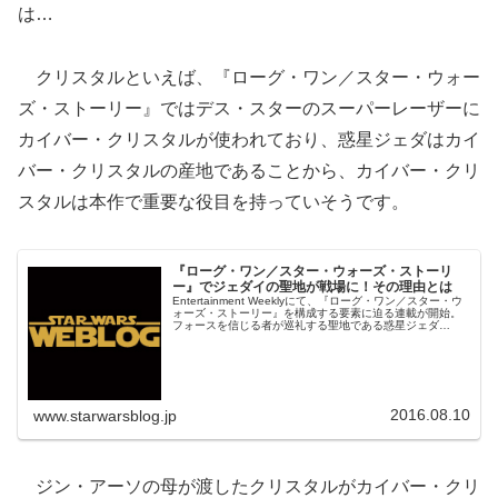
は…
クリスタルといえば、『ローグ・ワン／スター・ウォー
ズ・ストーリー』ではデス・スターのスーパーレーザーに
カイバー・クリスタルが使われており、惑星ジェダはカイ
バー・クリスタルの産地であることから、カイバー・クリ
スタルは本作で重要な役目を持っていそうです。
『ローグ・ワン／スター・ウォーズ・ストーリ
ー』でジェダイの聖地が戦場に！その理由とは
Entertainment Weeklyにて、『ローグ・ワン／スター・ウ
ォーズ・ストーリー』を構成する要素に迫る連載が開始。
フォースを信じる者が巡礼する聖地である惑星ジェダ
（Jedha）と、反乱軍チームのパイロットのボディ・ロッ
ク（Bodhi Rook）について語られています。
2016.08.10
www.starwarsblog.jp
ジン・アーソの母が渡したクリスタルがカイバー・クリ