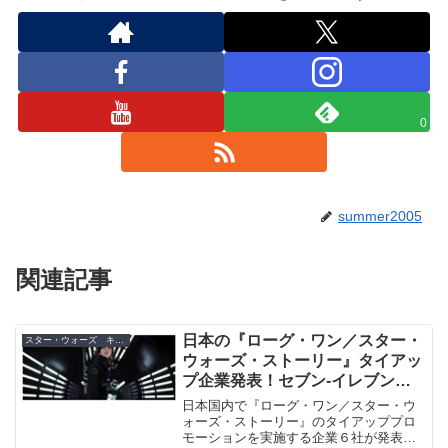
0
summer2005
関連記事
日本の『ローグ・ワン／スター・
スター・ウォーズ キャンペーン
ウォーズ・ストーリー』タイアッ
プ企業発表！セブン‐イレブンな
ど６社が展開
日本国内で『ローグ・ワン／スター・ウ
ォーズ・ストーリー』のタイアッププロ
モーションを実施する企業６社が発表！