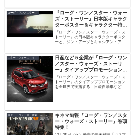
全日本空輸（ANA）、P&G（ジレッ
ト）、グーグル（Google）、セブン‐イレ
ブン、ソフトバンク、損害保険ジャパン
『ローグ・ワン／スター・ウォー
ローグ・ワン／スター・ウォーズ・ストーリー
日本興亜の各社をご紹介します。
ズ・ストーリー』日本版キャラク
ターポスター＆キャラクター特別
映像公開！
『ローグ・ワン／スター・ウォーズ・ス
トーリー』の日本版キャラクターポスタ
ーと、ジン・アーソとキャシアン・アン
ドーにスポットを当てたキャラクター特
別映像が公開。
日産など５企業が『ローグ・ワン
スター・ウォーズ キャンペーン
／スター・ウォーズ・ストーリ
ー』タイアッププロモーションを
全世界で実施！
『ローグ・ワン／スター・ウォーズ・ス
トーリー』のタイアッププロモーション
を全世界で実施する、日産自動車などを
はじめとした企業５社をルーカスフィル
ムが発表しました！
キネマ旬報『ローグ・ワン／スタ
スター・ウォーズ 書籍
ー・ウォーズ・ストーリー』巻頭
特集！
12月20日（火）発売の映画雑誌「キネマ