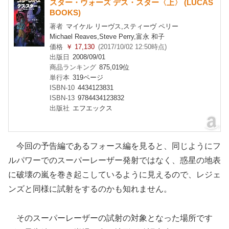
スター・ウォーズ デス・スター〈上〉 (LUCAS
BOOKS)
著者
マイケル リーヴス,スティーヴ ペリー
Michael Reaves,Steve Perry,富永 和子
価格
￥ 17,130
(2017/10/02 12:50時点)
出版日
2008/09/01
商品ランキング
875,019位
単行本
319ページ
ISBN-10
4434123831
ISBN-13
9784434123832
出版社
エフエックス
今回の予告編であるフォース編を見ると、同じようにフ
ルパワーでのスーパーレーザー発射ではなく、惑星の地表
に破壊の嵐を巻き起こしているように見えるので、レジェ
ンズと同様に試射をするのかも知れません。
そのスーパーレーザーの試射の対象となった場所です