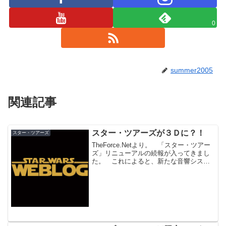
0
summer2005
関連記事
スター・ツアーズが３Ｄに？！
スター・ツアーズ
TheForce.Netより。 「スター・ツアー
ズ」リニューアルの続報が入ってきまし
た。 これによると、新たな音響システ
ム（DTS-HD）の導入、ディズニー謹製の
オーディオ・アニマトロニクスによるキ
ャラクターの追加、デジタルスクリー
ン、さら...