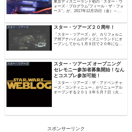
東京ディズニーランド初の「スター・ウ
ォーズ・プログラム“フィール・ザ・フォ
ース”」が、2017年12月15日（金）～
2018年3月19日（月）まで開催！「スタ
ー・ツアーズ」追加シーン、グッズ、フ
ード、ホテル、ディズニーリゾートライ
スター・ツアーズ２０周年！
スター・ツアーズ
ンでの展開を総まとめ！
「スター・ツアーズ」が、カリフォルニ
ア州アナハイムのディズニーランドにオ
ープンしてから１月９日で２０年になり
ました！ 「スター・ツアーズ」が２０
周年ということは、オープン当時『スタ
ー・ウォーズ』１０周年の年で、『ジェ
ダイの帰還』の４年後。エ...
スター・ツアーズ オープニング
スター・ツアーズ
セレモニー参加者募集開始！なん
とコスプレ参加可能！
「スター・ツアーズ：ザ・アドベンチャ
ーズ・コンティニュー」がリニューアル
オープンする２０１３年５月７日（火）
に行われるオープニングセレモニーの参
加ゲストの募集が開始！
スポンサーリンク