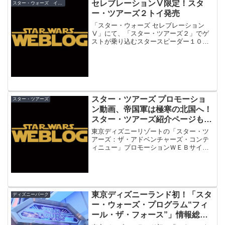
セレブレーションⅤ限定！スタ
スター・ウォーズ イベント
ー・ツアーズ２トイ発売
「スター・ウォーズ セレブレーション
Ⅴ」にて、「スター・ツアーズ２」でゲ
ストが乗り込むスタースピーダー１００
０のビークルトイが発売されます！ま
た、カリフォルニアのディズニーランド
では「スター・ツアーズ２」製作の模様
を公開する展示も。
スター・ツアーズ プロモーショ
スター・ツアーズ
ン動画、帝国軍は極寒の北国へ！
スター・ツアーズ紹介ページも更
新
東京ディズニーリゾートの「スター・ツ
アーズ：ザ・アドベンチャーズ・コンテ
ィニュー」プロモーションＷＥＢサイト
反乱軍通信機が更新。日本で反乱軍のス
パイを探すダース・ベイダー率いる帝国
軍が向かったのは、前回の沖縄から打っ
て変わって北国・北海道！
東京ディズニーランド初！「スタ
ディズニーパーク
ー・ウォーズ・プログラム“フィ
ール・ザ・フォース”」情報総ま
とめ！