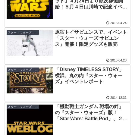
ッド」４月24日より順次稼働開
始！５月４日は川崎で記念イベン
トも開催
2015.04.24
原宿トイサピエンスで、イベント
スター・ウォーズ グッズ
「スター・ウォーズ サピエン
ス」開催！限定グッズも販売
2015.04.23
「Disney TIMELESS STORY」
スター・ウォーズ イベント
横浜、丸の内『スター・ウォー
ズ』イベントレポート
2014.12.31
「機動戦士ガンダム 戦場の絆」
スター・ウォーズ ビデオゲーム
の『スター・ウォーズ』版！
「Star Wars: Battle Pod」、２０
１５年稼働！