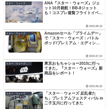
ANA『スター・ウォーズ』ジェ
スター・ウォーズ キャンペーン
ット10月就航！BB-8ジェット
も！コスプレ遊覧フライトイベン
ト他、キャンペーン、グッズ総ま
とめ
2015.08.19
Amazonセール「プライムデー」
スター・ウォーズ ビデオゲーム
で「スター・ウォーズ：バトル
ポッド/プレミアム・エディショ
ン」が１日限定先行販売！
2015.07.15
東京おもちゃショー2015に行っ
スター・ウォーズ グッズ
てきた。『スター・ウォーズ』新
商品をレポート！
2015.06.20
「スター・ウォーズ 反乱者た
スター・ウォーズ イベント
ち」プレミアムフェスティバル in
二子玉川に行ってきた