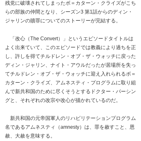
残党に破壊されてしまったボ＝カターン・クライズがこち
らの部族の仲間となり、シーズン3 第1話からのディン・
ジャリンの贖罪についてのストーリーが完結する。
「改心（The Convert）」というエピソードタイトルは
よく出来ていて、このエピソードでは教義により過ちを正
し、許しを得てチルドレン・オブ・ザ・ウォッチに戻った
ディン・ジャリン、ナイト・アウルだったが居場所を失っ
てチルドレン・オブ・ザ・ウォッチに迎え入れられるボ＝
カターン・クライズ、アムネスティ・プログラムに取り組
んで新共和国のために尽くそうとするドクター・パーシン
グと、それぞれの改宗や改心が描かれているのだ。
新共和国の元帝国軍人のリハビリテーションプログラム
名であるアムネスティ（amnesty）は、罪を赦すこと、恩
赦、大赦を意味する。