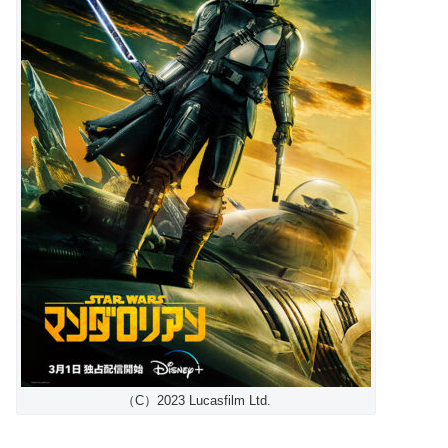
（C）2023 Lucasfilm Ltd.