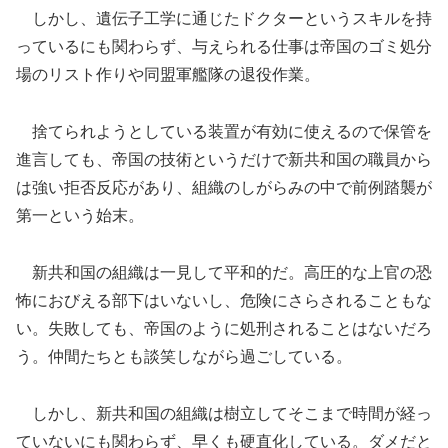
しかし、遺伝子工学に通じたドクターというスキルを持
っているにも関わらず、与えられる仕事は帝国のゴミ処分
場のリスト作りや同盟軍艦隊の退役作業。
捨てられようとしている装置が有効に使えるので保管を
進言しても、帝国の技術というだけで新共和国の職員から
は強い拒否反応があり、組織のしがらみの中で前例踏襲が
第一という始末。
新共和国の組織は一見して平和的だ。高圧的な上官の恐
怖におびえる部下はいないし、危険にさらされることもな
い。失敗しても、帝国のように処刑されることはないだろ
う。仲間たちとも談笑しながら過ごしている。
しかし、新共和国の組織は樹立してそこまで時間が経っ
ていないにも関わらず、早くも硬直化している。ダメだと