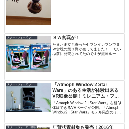
お手軽なウォールステッカーでした！
ＳＷ食玩が！
スター・ウォーズ グッズ
たまたま立ち寄ったセブンイレブンでＳ
Ｗ食玩の第３弾が売ってました！ だい
ぶ前に発売されてたのですが流通ルート
がトイざラス等で普通の食玩のように販
売していなかったので手に入れられませ
んでした…というわけで即ゲット！
「Atmoph Window 2 Star
スター・ウォーズ グッズ
Wars」のある生活が体験出来る
VR映像公開！ミレニアム・ファ
ルコンデザインの窓枠デコレーシ
「Atmoph Window 2 | Star Wars」を疑似
ョンも
体験できるVRページが公開。「Atmoph
Window2 | Star Wars」モデル限定のミレ
ニアム・ファルコンデザインの窓枠デコ
レーションも。
年賀状素材集も発売！2016年
スター・ウォーズ 書籍