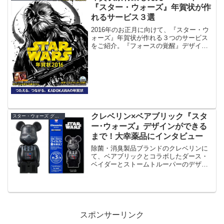
『スター・ウォーズ』年賀状が作
れるサービス３選
2016年のお正月に向けて、『スター・ウ
ォーズ』年賀状が作れる３つのサービス
をご紹介。『フォースの覚醒』デザイン
も含むCD付き年賀状素材の他、ウェブで
注文するサービスもあります。
クレベリン×ベアブリック『スタ
スター・ウォーズ グッズ
ー･ウォーズ』デザインができる
まで！大幸薬品にインタビュー
除菌・消臭製品ブランドのクレベリンに
て、ベアブリックとコラボしたダース・
ベイダーとストームトルーパーのデザイ
ンが数量限定で発売中。大幸薬品株式会
社の広報のご担当にインタビューさせて
頂きました！
スポンサーリンク