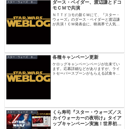
ダース・ベイダー、渡辺謙とドコ
スター・ウォーズ キャンペーン
モＣＭで共演
ＮＴＴドコモの新ＣＭにて、『スター・
ウォーズ』のダース・ベイダーと渡辺謙
が共演！ＣＭ発表会に、映画界で人気の
２人が顔を合せました。
各種キャンペーン更新
スター・ウォーズ キャンペーン
ケロッグキャンペーンページが出来てい
ます。応募詳細などがありますが、ライ
トセーバースプーンがもらえる試食キャ
ンペーン実施店などはまだ公開されず。
また、Ｒ２コンテナについても何もな
し。う～ん、あれはなんだったの
か・・・ お待ちかねペプシのキャ...
くら寿司『スター・ウォーズ／ス
スター・ウォーズ キャンペーン
カイウォーカーの夜明け』タイア
ップキャンペーン実施！世界初の