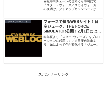
寿司レストランでのタイアップ
回転寿司チェーンの無添くら寿司にて、
『スター・ウォーズ／スカイウォーカー
の夜明け』タイアップキャンペーンが実
施！
フォースで操るWEBサイト！日
スター・ウォーズ キャンペーン
産ジューク、THE FORCE
SIMULATOR公開！2月1日にはイ
ベントも
昨年夏より『スター･ウォーズ』をプロモ
ーションに起用している日産自動車よ
り、光によって色が変化する「ジューク
Premium Personalize Package」が発売
されることを記念して、色の変化をＷＥ
Ｂ上で疑似体験出来るTHE FORCE
SIMULATORが開設。
スポンサーリンク