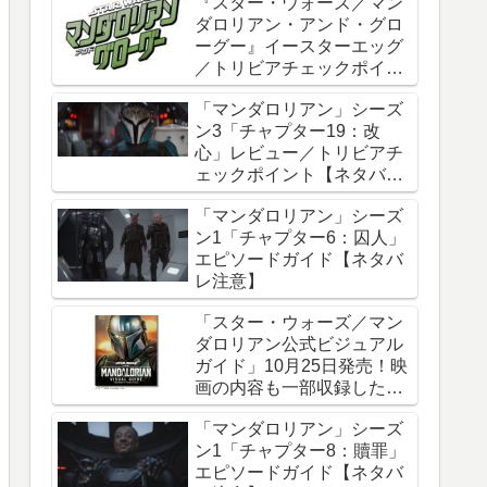
『スター・ウォーズ／マン
ダロリアン・アンド・グロ
ーグー』イースターエッグ
／トリビアチェックポイン
ト総まとめ【ネタバレ注
「マンダロリアン」シーズ
意】
ン3「チャプター19：改
心」レビュー／トリビアチ
ェックポイント【ネタバレ
注意】
「マンダロリアン」シーズ
ン1「チャプター6：囚人」
エピソードガイド【ネタバ
レ注意】
「スター・ウォーズ／マン
ダロリアン公式ビジュアル
ガイド」10月25日発売！映
画の内容も一部収録した邦
訳版
「マンダロリアン」シーズ
ン1「チャプター8：贖罪」
エピソードガイド【ネタバ