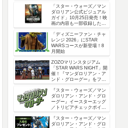
時全話一挙配信
「スター・ウォーズ／マン
ダロリアン公式ビジュアル
ガイド」10月25日発売！映
画の内容も一部収録した邦
訳版
「ディズニーファン・チャ
レンジ 2026」にSTAR
WARSコースが新登場！8
月開始
ZOZOマリンスタジアム
「STAR WARS NIGHT」開
催！『マンダロリアン・ア
ンド・グローグー』をフィ
ーチャー
『スター・ウォーズ／マン
ダロリアン・アンド・グロ
ーグー』イースターエッグ
／トリビアチェックポイン
ト総まとめ【ネタバレ注
『スター・ウォーズ／マン
意】
ダロリアン・アンド・グロ