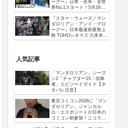
ーグー』日本・全米・全世
界No.1スタート！5月29日
から諫山創描き下ろしポス
『スター・ウォーズ／マン
ター＆IMAXポスターが特典
ダロリアン・アンド・グロ
に
ーグー』日本最速前夜祭上
映 TOHOシネマズ 六本木ヒ
ルズ リポート！
人気記事
「マンダロリアン」シーズ
ン2「チャプター15：信奉
者」エピソードガイド【ネ
タバレ注意】
東京コミコン2026に「マン
ダロリアン」ジャンカル
ロ・エスポジートが日本の
コミコン初参加！ニコラ
ス・ケイジと共に来日