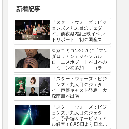
新着記事
「スター・ウォーズ：ビジ
ョンズ／九人目のジェダ
イ」前夜祭2話上映イベン
トリポート！初の国産スタ
ー・ウォーズアニメシリー
東京コミコン2026に「マン
ズ
ダロリアン」ジャンカル
ロ・エスポジートが日本の
コミコン初参加！ニコラ
ス・ケイジと共に来日
「スター・ウォーズ：ビジ
ョンズ／九人目のジェダ
イ」声優キャスト発表！大
森南朋が出演
「スター・ウォーズ：ビジ
ョンズ／九人目のジェダ
イ」予告編＆キービジュア
ル解禁！8月5日より日米同