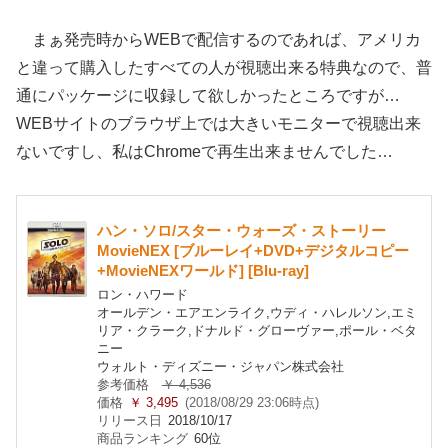
まぁ発売時からWEBで配信するのであれば、アメリカ
と違って購入したすべての人が視聴出来る特典なので、普
通にパッケージに収録して欲しかったところですが…
WEBサイトのブラウザ上では大きいモニターで視聴出来
ないですし、私はChromeで再生出来ませんでした…
ハン・ソロ/スター・ウォーズ・ストーリー
MovieNEX [ブルーレイ+DVD+デジタルコピー
+MovieNEXワールド] [Blu-ray]
ロン・ハワード
オールデン・エアエンライク,ウディ・ハレルソン,エミ
リア・クラーク,ドナルド・グローヴァー,ポール・ベタ
ニー
ウォルト・ディズニー・ジャパン株式会社
参考価格
￥ 4,536
価格
￥ 3,495
(2018/08/29 23:06時点)
リリース日
2018/10/17
商品ランキング
60位