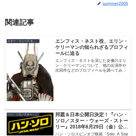
summer2005
関連記事
エンフィス・ネスト役、エリン・
スター・ウォーズ キャスト
ケリーマンの知られざるプロフィ
ールに迫る
エンフィス・ネストを演じた女優のエリ
ン・ケリーマンについて、他の出演作や
次回作などのプロフィールを調べてみま
した。エンフィス・ネストのキャラクタ
ーに影響を及ぼした作品や、小説で明か
された映画本編の後の動向もご紹介。
邦題＆日本公開日決定！『ハン・
ハン・ソロ／スター・ウォーズ・ストーリー
ソロ／スター・ウォーズ・ストー
リー』2018年6月29日（金）公
開！全米から1ヶ月後の公開の理
ハン・ソロスピンオフ映画「Solo: A Star