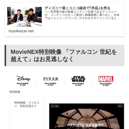
ディズニー発ニコニコ経由で｢作品｣を売る
――世界最大級の映像コンテンツ企業であるディズニー
が、コンテンツのネット配信へ積極果敢に乗り出し、日本
ではニコニコ（ドワンゴ）がそれをサポートしているとい
う構図ですね。川上会長 僕はずっと前から「コ…
toyokeizai.net
MovieNEX特別映像 「ファルコン 世紀を
超えて」はお見逃しなく