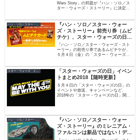
由は
Wars Story」の邦題が『ハン・ソロ／ス
ター・ウォーズ・ストーリー』に決定
し、日本公開日が2018年６月29日（金）
と正式発表されました！この日本公開日
が日本のファンにどのような意味を持つ
『ハン・ソロ／スター・ウォー
ハン・ソロ／スター・ウォーズ・ストーリー
のか、解説します。
ズ・ストーリー』前売り券（ムビ
チケ）、スター・ウォーズの日に
発売！
『ハン・ソロ／スター・ウォーズ・スト
ーリー』の前売り券であるムビチケが、
５月４日（金）の「スター・ウォーズの
日」から発売！ムビチケカードの特典は
B4ポスター。
「スター・ウォーズの日」イベン
スター・ウォーズ イベント
トまとめ2018【随時更新】
５月４日の「スター・ウォーズの日」の
イベントや放送、キャンペーンなど、
2018年の「スター・ウォーズの日」関連
情報の総まとめです！
『ハン・ソロ／スター・ウォー
ハン・ソロ／スター・ウォーズ・ストーリー
ズ・ストーリー』のミレニアム・
ファルコンは新品ではない！デザ
インの理由は