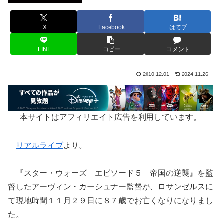
X
Facebook
はてブ
LINE
コピー
コメント
2010.12.01
2024.11.26
本サイトはアフィリエイト広告を利用しています。
リアルライブ
より。
『スター・ウォーズ エピソード５ 帝国の逆襲』を監
督したアーヴィン・カーシュナー監督が、ロサンゼルスに
て現地時間１１月２９日に８７歳でお亡くなりになりまし
た。