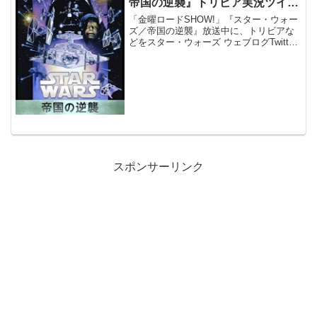
帝国の逆襲』トリビア実況ツイー
トまとめ
「金曜ロードSHOW!」『スター・ウォー
ズ／帝国の逆襲』放送中に、トリビアな
どをスター・ウォーズ ウェブログTwitter
で実況ツイートしておりましたので、サ
イト上でも再録します。
スポンサーリンク