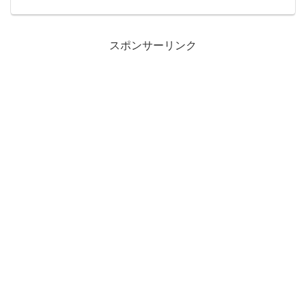
Ｘウィングに搭乗し、帝国軍と宇宙戦を
繰り広げるダイナミックなビジュアル。
「スター・ツアーズ」のスタースピーダ
ー１０００も登場しています。
スポンサーリンク