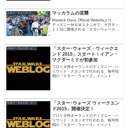
マッカラムの逆襲
スター・ウォーズ ウィークエンド
Warwick Davis Official Websiteより。
ディズニーＭＧＭスタジオで、６月９～
１１日に開催される「スターウォーズ・
ウィークエンド」第４週目に、リック・
マッカラムが再びゲストとして登場する
ことがわかりました。 この週...
「スター･ウォーズ・ウィークエ
スター・ウォーズ イベント
ンド 2015」スタート！イアン・
マクダーミドが初参加
フロリダ州オーランドのディズニー・ハ
リウッド・スタジオで行われる、毎年恒
例の『スター・ウォーズ』イベント「ス
ター・ウォーズ・ウィークエンド 2015」
がスタートしました！今回は、銀河帝国
皇帝パルパティーン／ダース・シディア
ス役のイアン・マクダーミドが「スタ
ー・ウォーズ・ウィークエンド」に初参
「スター･ウォーズ ウィークエン
加！
スター・ウォーズ イベント
ド2015」開催決定！
フロリダ州オーランドのディズニー・ハ
リウッド・スタジオで行われる、毎年恒
例の『スター・ウォーズ』イベント「ス