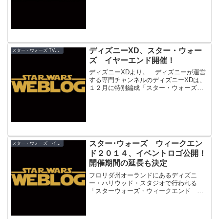
ター・ウォーズ・ウィークエンド 2015」
の開催が決定！日程も発表されました。
ディズニーXD、スター・ウォー
スター・ウォーズ TV放送
ズ イヤーエンド開催！
ディズニーXDより。 ディズニーが運営
する専門チャンネルのディズニーXDは、
１２月に特別編成「スター・ウォーズ
イヤーエンド」と題して、『スター・ウ
ォーズ』旧三部作を一挙放送！ さら
に、『イウォーク・アドベンチャー 勇
気のキャラバン』、『決...
スター･ウォーズ ウィークエン
スター・ウォーズ イベント
ド２０１４、イベントロゴ公開！
開催期間の延長も決定
フロリダ州オーランドにあるディズニ
ー・ハリウッド・スタジオで行われる
「スターウォーズ・ウィークエンド ２
０１４」のイベントロゴが公開されまし
た。今年はミッキーマウスと、ミッキー
のアストロメクドロイドのＲ２－ＭＫが