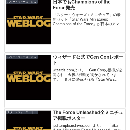
日本でもChampions of the
スター・ウォーズ ミニチュア
Force発売
「スター・ウォーズ：ミニチュア」の最
新セット「Star Wars Miniatures:
Champions of the Force」が日本のアマゾ
ンでも発送が開始されました。 全６０
種のミニチュア一覧が見られるギャラリ
ーがwizards...
ウィザード公式でGen Conレポー
スター・ウォーズ ミニチュア
ト
wizards.comより。 Gen Conの模様が公
開され、今後の情報が明かされていま
す。 ９月に発売される「Star Wars
Miniatures：Bounty Hunters」では、新勢
力として「マンダロア」が登場。ボバや
ジャンゴは...
The Force Unleashed全ミニチュ
スター・ウォーズ ミニチュア
ア掲載ポスター
jeditemplearchives.comより。 「Star