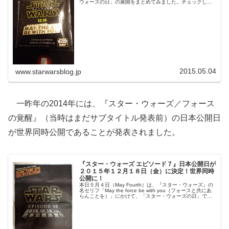
ウォーズの日」の展開をまとめてみました。チェックし
て、「スター・ウォーズの日」を過ごす参考にしてみてく
ださい！
2015.05.04
www.starwarsblog.jp
一昨年の2014年には、『スター・ウォーズ／フォース
の覚醒』（当時はまだサブタイトル発表前）の日本公開日
が世界同時公開であることが発表されました。
『スター・ウォーズ エピソード７』日本公開日が
２０１５年１２月１８日（金）に決定！世界同時
公開に！
本日５月４日（May Fourth）は、『スター・ウォーズ』の
名セリフ「May the force be with you（フォースと共にあ
らんことを）」にかけて、「スター・ウォーズの日」で
す！この記念日の朝刊の新聞広告にて、『スター・ウォー
ズ エピソード７』の日本公開日が２０１５年１２月１８日
（金）と発表されました！