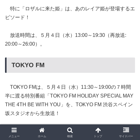
特に「ロザルに来た姫」は、あのレイア姫が登場するエ
ピソード！
放送時間は、５月４日（水）13:00～19:30（再放送:
20:00～26:00）。
TOKYO FM
TOKYO FMは、５月４日（水）11:30～19:00の７時間
半に渡る特別番組「TOKYO FM HOLIDAY SPECIAL MAY
THE 4TH BE WITH YOU」を、TOKYO FM 渋谷スペイン
坂スタジオから生放送！
「スター・ウォーズ／フォースの覚醒」
メニュー
ホーム
検索
トップ
サイドバー
MovieNEX発売記念 5月4日 STAR WARS DAY 渋