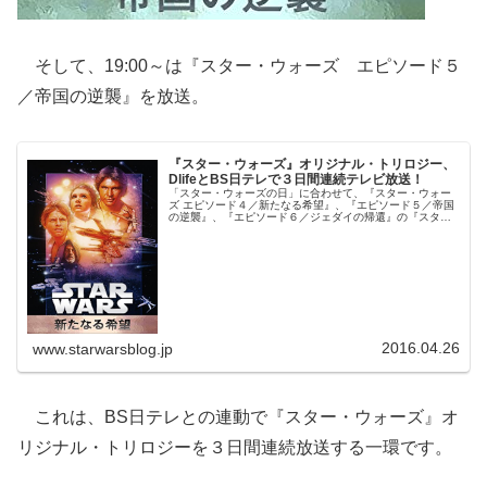
そして、19:00～は『スター・ウォーズ エピソード５
／帝国の逆襲』を放送。
『スター・ウォーズ』オリジナル・トリロジー、
DlifeとBS日テレで３日間連続テレビ放送！
「スター・ウォーズの日」に合わせて、『スター・ウォー
ズ エピソード４／新たなる希望』、『エピソード５／帝国
の逆襲』、『エピソード６／ジェダイの帰還』の『スタ
ー・ウォーズ』オリジナル・トリロジーが５月３日（火）
～５日（木）の３日間連続でBS日テレ、DlifeにてTV放送さ
れます！
2016.04.26
www.starwarsblog.jp
これは、BS日テレとの連動で『スター・ウォーズ』オ
リジナル・トリロジーを３日間連続放送する一環です。