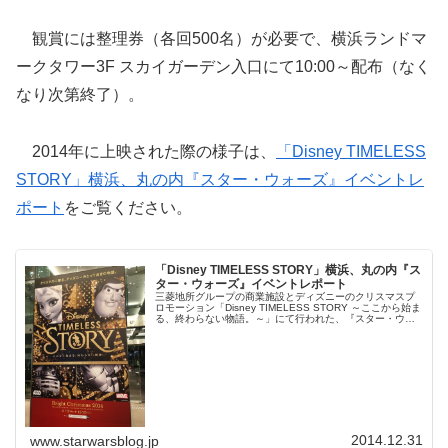
観賞には整理券（各回500名）が必要で、横浜ランドマ
ークタワー3F スカイガーデン入口にて10:00～配布（なく
なり次第終了）。
2014年に上映された際の様子は、
「Disney TIMELESS
STORY」横浜、丸の内『スター・ウォーズ』イベントレ
ポート
をご覧ください。
「Disney TIMELESS STORY」横浜、丸の内『ス
ター・ウォーズ』イベントレポート
三菱地所グループの商業施設とディズニーのクリスマスプ
ロモーション「Disney TIMELESS STORY ～ここから始ま
る、終わらない物語。～」にて行われた、『スター・ウォ
ーズ』イベントを見て来たのでレポートします。「スタ
ー・ウォーズ：バトル ポッド」の筐体展示もご紹介。
2014.12.31
www.starwarsblog.jp