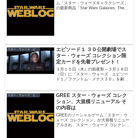
ム「スター・ウォーズギャラクシーズ」
の最新商品「Star Wars Galaxies: The
Complete Online Adventures」が北米で
発売。 これは基本セットに、「ジャ...
エピソード１ ３Ｄ公開劇場でス
スター・ウォーズ ビデオゲーム
ター・ウォーズ コレクション限
定カードを先着プレゼント！
３月１５日（木）の前夜祭～３月１８日
（日）に『スター・ウォーズ エピソー
ド１／ファントム・メナス３Ｄ』を劇場
で観賞すると、先着２０万人限定で
GREEのソーシャルゲーム「スター・ウ
ォーズ コレクション」のリアルレアカー
GREE スター・ウォーズ コレク
スター・ウォーズ ビデオゲーム
ドがプレゼントされます！
ション、大規模リニューアル そ
の内容は
GREEのソーシャルゲーム「スター・ウ
ォーズ コレクション」が大規模リニュー
アルされ、スター・ウォーズ コレクショ
ン -ジェダイvsシス-」として再スター
ト。