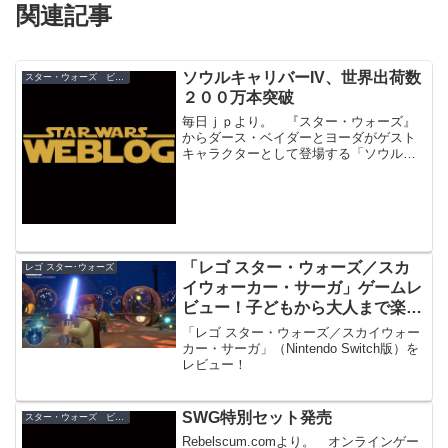
関連記事
ソウルキャリバーIV、世界出荷数
スター・ウォーズ ビデオゲーム
２００万本突破
毎日ｊｐより。 『スター・ウォーズ』
からダース・ベイダーとヨーダがゲスト
キャラクターとして登場する「ソウルキ
ャリバーIV」の世界出荷数が２００万本
を突破。 それぞれPS3版にはダース・
ベイダー、Xbox 360版にはヨーダが、そ
してPS3版...
「レゴ スター・ウォーズ／スカ
レゴ スター･ウォーズ
イウォーカー・サーガ」ゲームレ
ビュー！子どもから大人まで楽し
める決定版
「レゴ スター・ウォーズ／スカイウォー
カー・サーガ」（Nintendo Switch版）を
レビュー！
SWG特別セット発売
スター・ウォーズ ビデオゲーム
Rebelscum.comより。 オンラインゲー