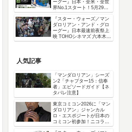
ーグー』日本・全米・全世
界No.1スタート！5月29日
から諫山創描き下ろしポス
『スター・ウォーズ／マン
ター＆IMAXポスターが特典
ダロリアン・アンド・グロ
に
ーグー』日本最速前夜祭上
映 TOHOシネマズ 六本木ヒ
ルズ リポート！
人気記事
「マンダロリアン」シーズ
ン2「チャプター15：信奉
者」エピソードガイド【ネ
タバレ注意】
東京コミコン2026に「マン
ダロリアン」ジャンカル
ロ・エスポジートが日本の
コミコン初参加！ニコラ
ス・ケイジと共に来日