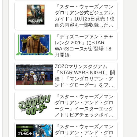
時全話一挙配信
「スター・ウォーズ／マン
ダロリアン公式ビジュアル
ガイド」10月25日発売！映
画の内容も一部収録した邦
訳版
「ディズニーファン・チャ
レンジ 2026」にSTAR
WARSコースが新登場！8
月開始
ZOZOマリンスタジアム
「STAR WARS NIGHT」開
催！『マンダロリアン・ア
ンド・グローグー』をフィ
ーチャー
『スター・ウォーズ／マン
ダロリアン・アンド・グロ
ーグー』イースターエッグ
／トリビアチェックポイン
ト総まとめ【ネタバレ注
『スター・ウォーズ／マン
意】
ダロリアン・アンド・グロ