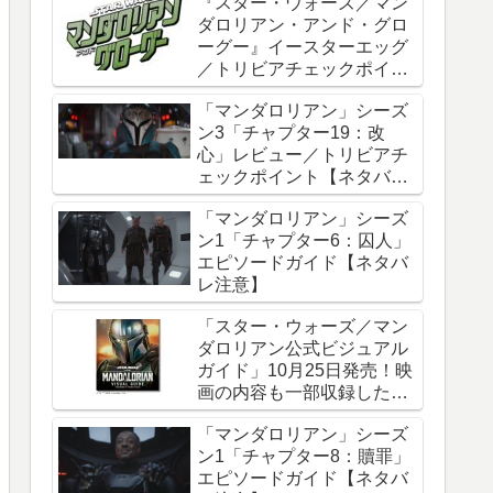
『スター・ウォーズ／マン
ダロリアン・アンド・グロ
ーグー』イースターエッグ
／トリビアチェックポイン
ト総まとめ【ネタバレ注
「マンダロリアン」シーズ
意】
ン3「チャプター19：改
心」レビュー／トリビアチ
ェックポイント【ネタバレ
注意】
「マンダロリアン」シーズ
ン1「チャプター6：囚人」
エピソードガイド【ネタバ
レ注意】
「スター・ウォーズ／マン
ダロリアン公式ビジュアル
ガイド」10月25日発売！映
画の内容も一部収録した邦
訳版
「マンダロリアン」シーズ
ン1「チャプター8：贖罪」
エピソードガイド【ネタバ