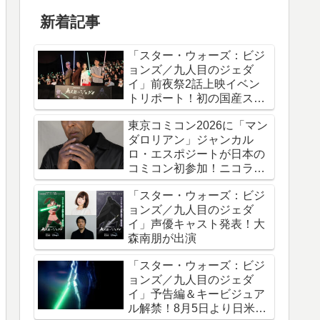
新着記事
「スター・ウォーズ：ビジ
ョンズ／九人目のジェダ
イ」前夜祭2話上映イベン
トリポート！初の国産スタ
ー・ウォーズアニメシリー
東京コミコン2026に「マン
ズ
ダロリアン」ジャンカル
ロ・エスポジートが日本の
コミコン初参加！ニコラ
ス・ケイジと共に来日
「スター・ウォーズ：ビジ
ョンズ／九人目のジェダ
イ」声優キャスト発表！大
森南朋が出演
「スター・ウォーズ：ビジ
ョンズ／九人目のジェダ
イ」予告編＆キービジュア
ル解禁！8月5日より日米同