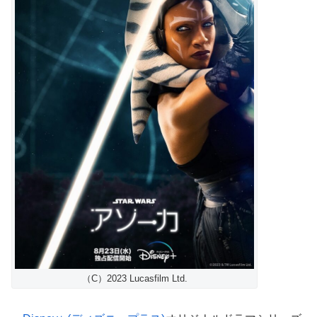
（C）2023 Lucasfilm Ltd.