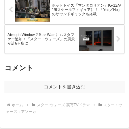
ホットトイズ「マンダロリアン」IG-12が
1/6スケールフィギュアに！ 「Yes／No」
のサウンドギミックも搭載
Atmoph Window 2 Star Warsにムスタフ
ァー追加！『スター・ウォーズ』の風景
が計6ヶ所に
コメント
コメントを書き込む
ホーム
スター･ウォーズ 実写TVドラマ
スター・ウ
ォーズ：アソーカ