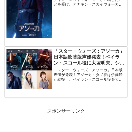
とを受け、アナキン・スカイウォーカー
の吹替声優を務める浪川大輔さん、アソ
ーカ・タノ役の伊藤静さんからコメント
が到着。
「スター・ウォーズ：アソーカ」
スター・ウォーズ：アソーカ
日本語吹替版声優発表！ベイラ
ン・スコール役に大塚明夫、シ
ン・ハティ役は戸松遥
「スター・ウォーズ：アソーカ」日本版
声優が発表！アソーカ・タノ役は伊藤静
が続投し、ベイラン・スコール役を大塚
明夫、シン・ハティ役を戸松遥が演じま
す。
スポンサーリンク