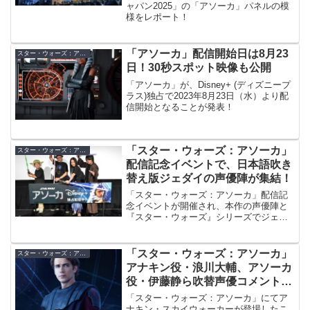
ャパン2025」の「アソーカ」パネルの模
様をレポート！
「アソーカ」配信開始日は8月23
スター・ウォーズ：アソーカ
日！30秒スポット映像も公開
「アソーカ」が、Disney+ (ディズニープ
ラス)独占で2023年8月23日（水）より配
信開始となることが発表！
「スター・ウォーズ：アソーカ」
スター・ウォーズ：アソーカ
配信記念イベントで、日本語吹き
替え版ジェダイの声優陣が集結！
「スター・ウォーズ：アソーカ」配信記
念イベントが開催され、本作の声優陣と
『スター・ウォーズ』シリーズでジェダ
イを演じてきた声優たちが登壇しまし
た。
「スター・ウォーズ：アソーカ」
スター・ウォーズ：アソーカ
アナキン役・浪川大輔、アソーカ
役・伊藤静ら吹替声優コメント発
表！
「スター・ウォーズ：アソーカ」にてア
ナキン・スカイウォーカーが登場したこ