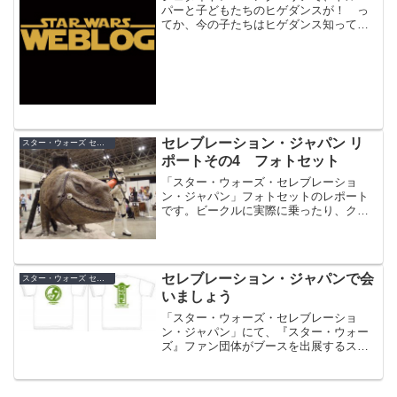
パーと子どもたちのヒゲダンスが！ っ
てか、今の子たちはヒゲダンス知ってる
のか…
セレブレーション・ジャパン リ
スター・ウォーズ セレブレーション・ジャパン（2008）
ポートその4 フォトセット
「スター・ウォーズ・セレブレーショ
ン・ジャパン」フォトセットのレポート
です。ビークルに実際に乗ったり、クリ
ーチャー、セットと写真が撮ることが出
来る、ファンの力によってリアルに再現
されたフォトスポットです。
セレブレーション・ジャパンで会
スター・ウォーズ セレブレーション・ジャパン（2008）
いましょう
「スター・ウォーズ・セレブレーショ
ン・ジャパン」にて、『スター・ウォー
ズ』ファン団体がブースを出展するスペ
ースがあります。 今回、私
summer2005も『スター・ウォーズ』ブ
ロガーの方々と共に、ファンブースの出