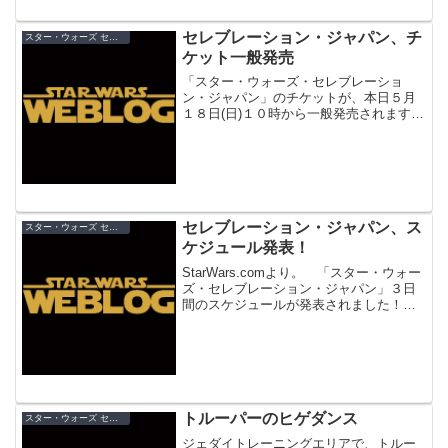
それから、サインやグッズなど特定の目
的があるならそこにスポッ...
セレブレーション・ジャパン、チ
スター・ウォーズ セレブレーション・ジャパン（2008）
ケット一般発売
「スター・ウォーズ・セレブレーショ
ン・ジャパン」のチケットが、本日５月
１８日(日)１０時から一般発売されます。
プレミアムチケットの予約をし忘れてし
まった方、プレミアムじゃなくてもいい
から参加したい方は、今日からがチャン
ス！【プレミアムチケッ...
セレブレーション・ジャパン、ス
スター・ウォーズ セレブレーション・ジャパン（2008）
ケジュール発表！
StarWars.comより。 「スター・ウォー
ズ・セレブレーション・ジャパン」３日
間のスケジュールが発表されました！そ
れぞれの日程で、具体的にどの時間帯に
どんなイベントがあるのかが見えてこ
ず、やきもきしていた方も多いかと思い
ますが、やっと...
トルーパーのヒゲダンス
スター・ウォーズ セレブレーション・ジャパン（2008）
ジェダイトレーニングエリアで、トルー