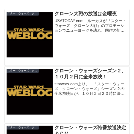
クローン大戦の放送は金曜夜
スター・ウォーズ クローン・ウォーズ
USATODAY.com ルーカスが『スター・
ウォーズ クローン大戦』のプロモーシ
ョンでニューヨークを訪れ、同作の新情
報が明かされました。 まず、放映され
る曜日と時間帯は金曜日の夜。「バット
マン」などの、アクションアニメを放映
する時間帯に沿...
クローン・ウォーズシーズン２、
スター・ウォーズ クローン・ウォーズ
１０月２日に全米放映！
starwars.comより。 「スター・ウォー
ズ クローン・ウォーズ」シーズン２の
全米放映日が、１０月２日２０時に決定
しました！ 「Star Wars: The Clone
Wars Rise of the Bounty Hunters」...
クローン・ウォーズ特番放送決定
スター・ウォーズ クローン・ウォーズ
＆ＣＭ