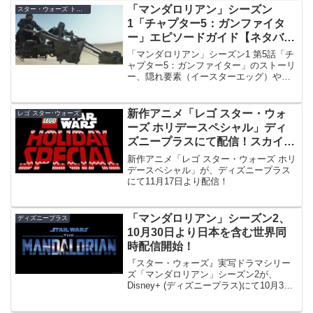
「マンダロリアン」シーズン
スター・ウォーズ トリビア
1「チャプター5：ガンファイタ
ー」エピソードガイド【ネタバレ
注意】
「マンダロリアン」シーズン1 第5話「チ
ャプター5：ガンファイター」のストーリ
ー、隠れ要素（イースターエッグ）やオ
マージュなどのトリビアを、ネタバレあ
りで解説します。
新作アニメ「レゴ スター・ウォ
レゴ スター･ウォーズ
ーズ ホリデースペシャル」ディ
ズニープラスにて配信！スカイウ
ォーカー・サーガのキャラが集結
新作アニメ「レゴ スター・ウォーズ ホリ
デースペシャル」が、ディズニープラス
にて11月17日より配信！
「マンダロリアン」シーズン2、
ディズニープラス
10月30日より日本を含む世界同
時配信開始！
『スター・ウォーズ』実写ドラマシリー
ズ「マンダロリアン」シーズン2が、
Disney+ (ディズニープラス)にて10月30
日（金）より、日本で配信開始！