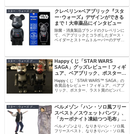
クレベリン×ベアブリック『スタ
スター・ウォーズ グッズ
ー･ウォーズ』デザインができる
まで！大幸薬品にインタビュー
除菌・消臭製品ブランドのクレベリンに
て、ベアブリックとコラボしたダース・
ベイダーとストームトルーパーのデザイ
ンが数量限定で発売中。大幸薬品株式会
社の広報のご担当にインタビューさせて
頂きました！
Happyくじ「STAR WARS
スター・ウォーズ グッズ
SAGA」グッズレビュー！フィギ
ュア、ベアブリック、ポスター、
ラスト賞や特典まで
Happyくじ「STAR WARS™ SAGA」の
各賞品をレビュー！フィギュア、ベアブ
リック、ポスター、ラスト賞のピンバッ
ジセットや、購入特典のクリアファイル
も！
ベルメゾン「ハン・ソロ風フリー
スター・ウォーズ グッズ
スベスト／スウェットパンツ」、
「カーボナイト凍結つつ毛布」発
売！お部屋でハン・ソロになろう
ベルメゾンより、なりきりハン・ソロ風
フリースベスト、なりきりハン・ソロ風