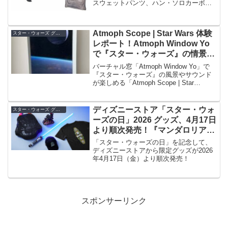
スウェットパンツ、ハン・ソロカーボナ
イト凍結つつ毛布が新発売。ハン・ソロ
になりきりながらお部屋で過ごせるイン
パクト大な秋冬アイテム！
Atmoph Scope | Star Wars 体験
スター・ウォーズ グッズ
レポート！Atmoph Window Yo
で『スター・ウォーズ』の情景が
楽しめる【PR】
バーチャル窓「Atmoph Window Yo」で
『スター・ウォーズ』の風景やサウンド
が楽しめる「Atmoph Scope | Star
Wars」の体験レポート！
ディズニーストア「スター・ウォ
スター・ウォーズ グッズ
ーズの日」2026 グッズ、4月17日
より順次発売！『マンダロリア
ン・アンド・グローグー』グッズ
「スター・ウォーズの日」を記念して、
も
ディズニーストアから限定グッズが2026
年4月17日（金）より順次発売！
スポンサーリンク