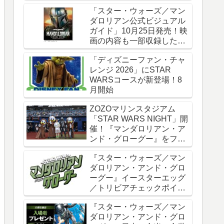
時全話一挙配信
「スター・ウォーズ／マン
ダロリアン公式ビジュアル
ガイド」10月25日発売！映
画の内容も一部収録した邦
訳版
「ディズニーファン・チャ
レンジ 2026」にSTAR
WARSコースが新登場！8
月開始
ZOZOマリンスタジアム
「STAR WARS NIGHT」開
催！『マンダロリアン・ア
ンド・グローグー』をフィ
ーチャー
『スター・ウォーズ／マン
ダロリアン・アンド・グロ
ーグー』イースターエッグ
／トリビアチェックポイン
ト総まとめ【ネタバレ注
『スター・ウォーズ／マン
意】
ダロリアン・アンド・グロ