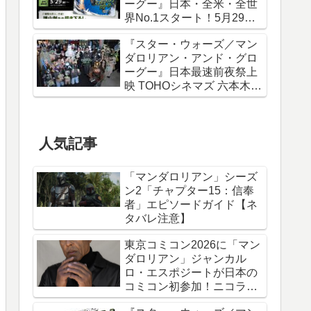
ーグー』日本・全米・全世
界No.1スタート！5月29日
から諫山創描き下ろしポス
『スター・ウォーズ／マン
ター＆IMAXポスターが特典
ダロリアン・アンド・グロ
に
ーグー』日本最速前夜祭上
映 TOHOシネマズ 六本木ヒ
ルズ リポート！
人気記事
「マンダロリアン」シーズ
ン2「チャプター15：信奉
者」エピソードガイド【ネ
タバレ注意】
東京コミコン2026に「マン
ダロリアン」ジャンカル
ロ・エスポジートが日本の
コミコン初参加！ニコラ
ス・ケイジと共に来日