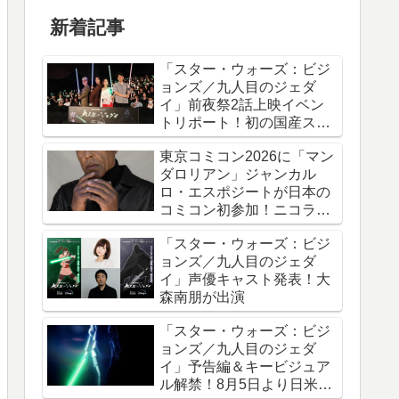
新着記事
「スター・ウォーズ：ビジ
ョンズ／九人目のジェダ
イ」前夜祭2話上映イベン
トリポート！初の国産スタ
ー・ウォーズアニメシリー
東京コミコン2026に「マン
ズ
ダロリアン」ジャンカル
ロ・エスポジートが日本の
コミコン初参加！ニコラ
ス・ケイジと共に来日
「スター・ウォーズ：ビジ
ョンズ／九人目のジェダ
イ」声優キャスト発表！大
森南朋が出演
「スター・ウォーズ：ビジ
ョンズ／九人目のジェダ
イ」予告編＆キービジュア
ル解禁！8月5日より日米同