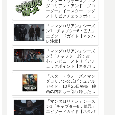
『スター・ウォーズ／マン
ダロリアン・アンド・グロ
ーグー』イースターエッグ
／トリビアチェックポイン
ト総まとめ【ネタバレ注
「マンダロリアン」シーズ
意】
ン1「チャプター6：囚人」
エピソードガイド【ネタバ
レ注意】
「マンダロリアン」シーズ
ン3「チャプター19：改
心」レビュー／トリビアチ
ェックポイント【ネタバレ
注意】
「スター・ウォーズ／マン
ダロリアン公式ビジュアル
ガイド」10月25日発売！映
画の内容も一部収録した邦
訳版
「マンダロリアン」シーズ
ン1「チャプター8：贖罪」
エピソードガイド【ネタバ