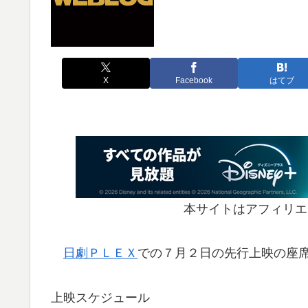
X
Facebook
はてブ
本サイトはアフィリエ
日劇ＰＬＥＸ
での７月２日の先行上映の座
上映スケジュール