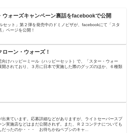
ウォーズキャンペーン裏話をfacebookで公開
セット」第２弾を発売中のドミノピザが、facebookにて「スタ
話」ページを公開！
クローン・ウォーズ！
児向けハッピーミール（ハッピーセット）で、「スター・ウォー
展開されており、３月に日本で実施した際のグッズのほか、６種類
。
が出来ています。応募詳細などがありますが、ライトセーバースプ
ーン実施店などはまだ公開されず。また、Ｒ２コンテナについても
だったのか・・・ お待ちかねペプシのキャ...