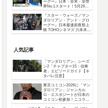
ーグー』日本・全米・全世
界No.1スタート！5月29日
から諫山創描き下ろしポス
『スター・ウォーズ／マン
ター＆IMAXポスターが特典
ダロリアン・アンド・グロ
に
ーグー』日本最速前夜祭上
映 TOHOシネマズ 六本木ヒ
ルズ リポート！
人気記事
「マンダロリアン」シーズ
ン2「チャプター15：信奉
者」エピソードガイド【ネ
タバレ注意】
東京コミコン2026に「マン
ダロリアン」ジャンカル
ロ・エスポジートが日本の
コミコン初参加！ニコラ
ス・ケイジと共に来日