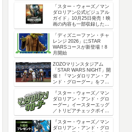
時全話一挙配信
「スター・ウォーズ／マン
ダロリアン公式ビジュアル
ガイド」10月25日発売！映
画の内容も一部収録した邦
訳版
「ディズニーファン・チャ
レンジ 2026」にSTAR
WARSコースが新登場！8
月開始
ZOZOマリンスタジアム
「STAR WARS NIGHT」開
催！『マンダロリアン・ア
ンド・グローグー』をフィ
ーチャー
『スター・ウォーズ／マン
ダロリアン・アンド・グロ
ーグー』イースターエッグ
／トリビアチェックポイン
ト総まとめ【ネタバレ注
『スター・ウォーズ／マン
意】
ダロリアン・アンド・グロ