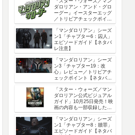
『スター・ウォーズ／マン
ダロリアン・アンド・グロ
ーグー』イースターエッグ
／トリビアチェックポイン
ト総まとめ【ネタバレ注
「マンダロリアン」シーズ
意】
ン1「チャプター6：囚人」
エピソードガイド【ネタバ
レ注意】
「マンダロリアン」シーズ
ン3「チャプター19：改
心」レビュー／トリビアチ
ェックポイント【ネタバレ
注意】
「スター・ウォーズ／マン
ダロリアン公式ビジュアル
ガイド」10月25日発売！映
画の内容も一部収録した邦
訳版
「マンダロリアン」シーズ
ン1「チャプター8：贖罪」
エピソードガイド【ネタバ