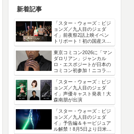
新着記事
「スター・ウォーズ：ビジ
ョンズ／九人目のジェダ
イ」前夜祭2話上映イベン
トリポート！初の国産スタ
ー・ウォーズアニメシリー
東京コミコン2026に「マン
ズ
ダロリアン」ジャンカル
ロ・エスポジートが日本の
コミコン初参加！ニコラ
ス・ケイジと共に来日
「スター・ウォーズ：ビジ
ョンズ／九人目のジェダ
イ」声優キャスト発表！大
森南朋が出演
「スター・ウォーズ：ビジ
ョンズ／九人目のジェダ
イ」予告編＆キービジュア
ル解禁！8月5日より日米同