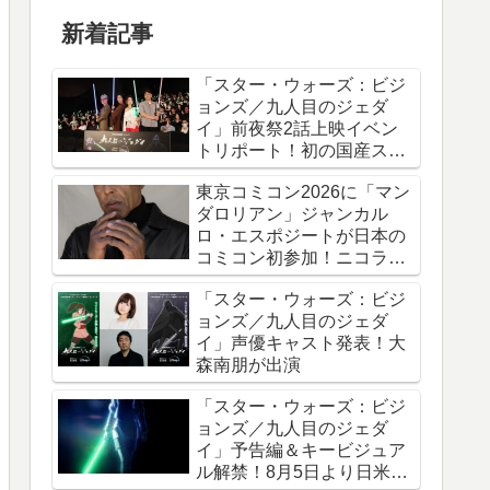
新着記事
「スター・ウォーズ：ビジ
ョンズ／九人目のジェダ
イ」前夜祭2話上映イベン
トリポート！初の国産スタ
ー・ウォーズアニメシリー
東京コミコン2026に「マン
ズ
ダロリアン」ジャンカル
ロ・エスポジートが日本の
コミコン初参加！ニコラ
ス・ケイジと共に来日
「スター・ウォーズ：ビジ
ョンズ／九人目のジェダ
イ」声優キャスト発表！大
森南朋が出演
「スター・ウォーズ：ビジ
ョンズ／九人目のジェダ
イ」予告編＆キービジュア
ル解禁！8月5日より日米同