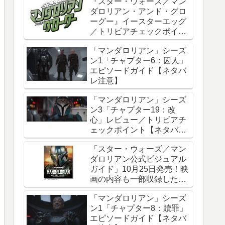
『スター・ウォーズ／マン
ダロリアン・アンド・グロ
ーグー』イースターエッグ
／トリビアチェックポイン
ト総まとめ【ネタバレ注
「マンダロリアン」シーズ
意】
ン1「チャプター6：囚人」
エピソードガイド【ネタバ
レ注意】
「マンダロリアン」シーズ
ン3「チャプター19：改
心」レビュー／トリビアチ
ェックポイント【ネタバレ
注意】
「スター・ウォーズ／マン
ダロリアン公式ビジュアル
ガイド」10月25日発売！映
画の内容も一部収録した邦
訳版
「マンダロリアン」シーズ
ン1「チャプター8：贖罪」
エピソードガイド【ネタバ