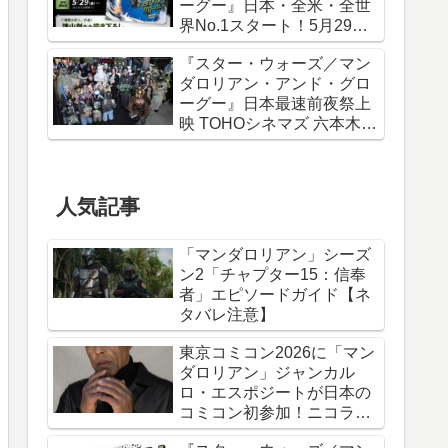
ーグー』日本・全米・全世
界No.1スタート！5月29日
から諫山創描き下ろしポス
『スター・ウォーズ／マン
ター＆IMAXポスターが特典
ダロリアン・アンド・グロ
に
ーグー』日本最速前夜祭上
映 TOHOシネマズ 六本木ヒ
ルズ リポート！
人気記事
「マンダロリアン」シーズ
ン2「チャプター15：信奉
者」エピソードガイド【ネ
タバレ注意】
東京コミコン2026に「マン
ダロリアン」ジャンカル
ロ・エスポジートが日本の
コミコン初参加！ニコラ
ス・ケイジと共に来日