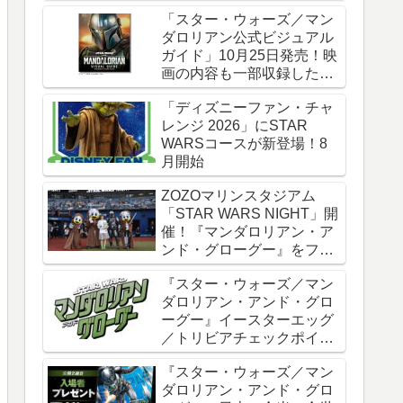
時全話一挙配信
「スター・ウォーズ／マン
ダロリアン公式ビジュアル
ガイド」10月25日発売！映
画の内容も一部収録した邦
訳版
「ディズニーファン・チャ
レンジ 2026」にSTAR
WARSコースが新登場！8
月開始
ZOZOマリンスタジアム
「STAR WARS NIGHT」開
催！『マンダロリアン・ア
ンド・グローグー』をフィ
ーチャー
『スター・ウォーズ／マン
ダロリアン・アンド・グロ
ーグー』イースターエッグ
／トリビアチェックポイン
ト総まとめ【ネタバレ注
『スター・ウォーズ／マン
意】
ダロリアン・アンド・グロ