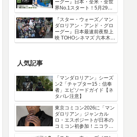
ーグー』日本・全米・全世
界No.1スタート！5月29日
から諫山創描き下ろしポス
『スター・ウォーズ／マン
ター＆IMAXポスターが特典
ダロリアン・アンド・グロ
に
ーグー』日本最速前夜祭上
映 TOHOシネマズ 六本木ヒ
ルズ リポート！
人気記事
「マンダロリアン」シーズ
ン2「チャプター15：信奉
者」エピソードガイド【ネ
タバレ注意】
東京コミコン2026に「マン
ダロリアン」ジャンカル
ロ・エスポジートが日本の
コミコン初参加！ニコラ
ス・ケイジと共に来日