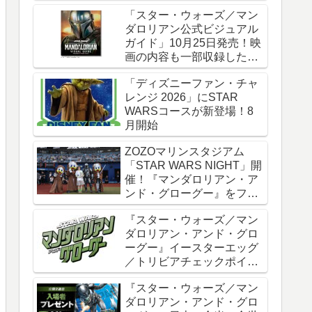
時全話一挙配信
「スター・ウォーズ／マン
ダロリアン公式ビジュアル
ガイド」10月25日発売！映
画の内容も一部収録した邦
訳版
「ディズニーファン・チャ
レンジ 2026」にSTAR
WARSコースが新登場！8
月開始
ZOZOマリンスタジアム
「STAR WARS NIGHT」開
催！『マンダロリアン・ア
ンド・グローグー』をフィ
ーチャー
『スター・ウォーズ／マン
ダロリアン・アンド・グロ
ーグー』イースターエッグ
／トリビアチェックポイン
ト総まとめ【ネタバレ注
『スター・ウォーズ／マン
意】
ダロリアン・アンド・グロ