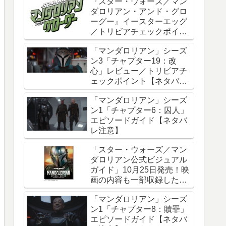
『スター・ウォーズ／マン
ダロリアン・アンド・グロ
ーグー』イースターエッグ
／トリビアチェックポイン
ト総まとめ【ネタバレ注
「マンダロリアン」シーズ
意】
ン3「チャプター19：改
心」レビュー／トリビアチ
ェックポイント【ネタバレ
注意】
「マンダロリアン」シーズ
ン1「チャプター6：囚人」
エピソードガイド【ネタバ
レ注意】
「スター・ウォーズ／マン
ダロリアン公式ビジュアル
ガイド」10月25日発売！映
画の内容も一部収録した邦
訳版
「マンダロリアン」シーズ
ン1「チャプター8：贖罪」
エピソードガイド【ネタバ