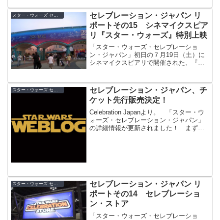
セレブレーション・ジャパン リ
スター・ウォーズ セレブレーション・ジャパン（2008）
ポートその15 シネマイクスピア
リ『スター・ウォーズ』特別上映
「スター・ウォーズ・セレブレーショ
ン・ジャパン」初日の７月19日（土）に
シネマイクスピアリで開催された、『ス
ター・ウォーズ／エピソード4 新たなる
希望』特別上映の模様をレポート。
セレブレーション・ジャパン、チ
スター・ウォーズ セレブレーション・ジャパン（2008）
ケット先行販売決定！
Celebration Japanより。 「スター・ウ
ォーズ・セレブレーション・ジャパン」
の詳細情報が更新されました！ まずは
チケット情報から。３日間共通券と１日
券の２種類があります。■３日間共通券・
大人（中学生以上）１００００円・子供
（小...
セレブレーション・ジャパン リ
スター・ウォーズ セレブレーション・ジャパン（2008）
ポートその14 セレブレーショ
ン・ストア
「スター・ウォーズ・セレブレーショ