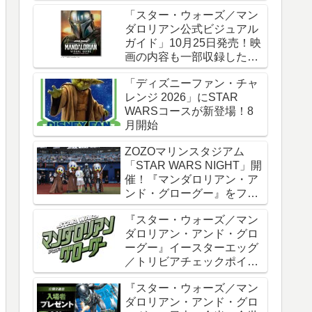
時全話一挙配信
「スター・ウォーズ／マン
ダロリアン公式ビジュアル
ガイド」10月25日発売！映
画の内容も一部収録した邦
訳版
「ディズニーファン・チャ
レンジ 2026」にSTAR
WARSコースが新登場！8
月開始
ZOZOマリンスタジアム
「STAR WARS NIGHT」開
催！『マンダロリアン・ア
ンド・グローグー』をフィ
ーチャー
『スター・ウォーズ／マン
ダロリアン・アンド・グロ
ーグー』イースターエッグ
／トリビアチェックポイン
ト総まとめ【ネタバレ注
『スター・ウォーズ／マン
意】
ダロリアン・アンド・グロ