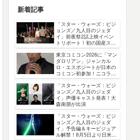
新着記事
「スター・ウォーズ：ビジ
ョンズ／九人目のジェダ
イ」前夜祭2話上映イベン
トリポート！初の国産スタ
ー・ウォーズアニメシリー
東京コミコン2026に「マン
ズ
ダロリアン」ジャンカル
ロ・エスポジートが日本の
コミコン初参加！ニコラ
ス・ケイジと共に来日
「スター・ウォーズ：ビジ
ョンズ／九人目のジェダ
イ」声優キャスト発表！大
森南朋が出演
「スター・ウォーズ：ビジ
ョンズ／九人目のジェダ
イ」予告編＆キービジュア
ル解禁！8月5日より日米同