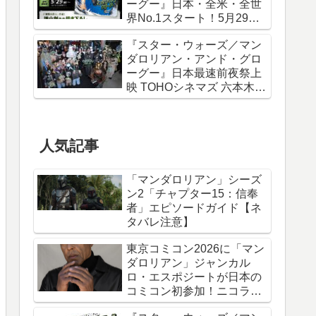
ーグー』日本・全米・全世
界No.1スタート！5月29日
から諫山創描き下ろしポス
『スター・ウォーズ／マン
ター＆IMAXポスターが特典
ダロリアン・アンド・グロ
に
ーグー』日本最速前夜祭上
映 TOHOシネマズ 六本木ヒ
ルズ リポート！
人気記事
「マンダロリアン」シーズ
ン2「チャプター15：信奉
者」エピソードガイド【ネ
タバレ注意】
東京コミコン2026に「マン
ダロリアン」ジャンカル
ロ・エスポジートが日本の
コミコン初参加！ニコラ
ス・ケイジと共に来日