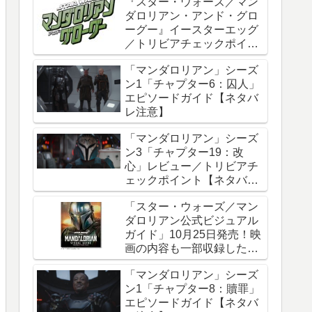
『スター・ウォーズ／マン
ダロリアン・アンド・グロ
ーグー』イースターエッグ
／トリビアチェックポイン
ト総まとめ【ネタバレ注
「マンダロリアン」シーズ
意】
ン1「チャプター6：囚人」
エピソードガイド【ネタバ
レ注意】
「マンダロリアン」シーズ
ン3「チャプター19：改
心」レビュー／トリビアチ
ェックポイント【ネタバレ
注意】
「スター・ウォーズ／マン
ダロリアン公式ビジュアル
ガイド」10月25日発売！映
画の内容も一部収録した邦
訳版
「マンダロリアン」シーズ
ン1「チャプター8：贖罪」
エピソードガイド【ネタバ