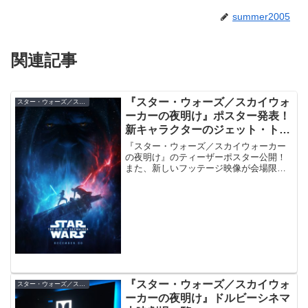
summer2005
関連記事
『スター・ウォーズ／スカイウォ
スター・ウォーズ／スカイウォーカーの夜明け
ーカーの夜明け』ポスター発表！
新キャラクターのジェット・トル
ーパーも初公開
『スター・ウォーズ／スカイウォーカー
の夜明け』のティーザーポスター公開！
また、新しいフッテージ映像が会場限定
で上映されたほか、新キャラクターのフ
ァースト・オーダー ジェット・トルーパ
ーの姿も明らかに。
『スター・ウォーズ／スカイウォ
スター・ウォーズ／スカイウォーカーの夜明け
ーカーの夜明け』ドルビーシネマ