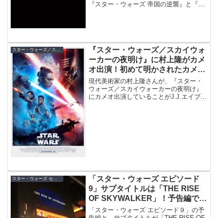
『スター・ウォーズ 帝国の逆襲』と『ジ
ェダイの帰還』の脚本を担当したローレ
ンス・カスダンと、『X-MEN：ファース
ト・ジェネレーション』の脚本家である
サイモン・キンバーグが契約を締結した
とのこと！
『スター・ウォーズ／スカイウォ
スター・ウォーズ／スカイウォーカーの夜明け
ーカーの夜明け』に村上隆がカメ
オ出演！初めて明かされたカメオ
出演者は日本人
現代美術家の村上隆さんが、『スター・
ウォーズ／スカイウォーカーの夜明け』
にカメオ出演していることがJ.J.エイブラ
ムス監督によって明らかに。『スカイウ
ォーカーの夜明け』で初めて明らかにな
ったカメオ出演者が日本人で、まさかの
村上隆さんとは！その役柄は？
「スター・ウォーズ エピソード
スター・ウォーズ セレブレーション
9」サブタイトルは「THE RISE
OF SKYWALKER」！予告編で熱
狂のセレブレーション現地レポー
「スター・ウォーズ エピソード９」の予
ト
告編と、サブタイトルが「THE RISE OF