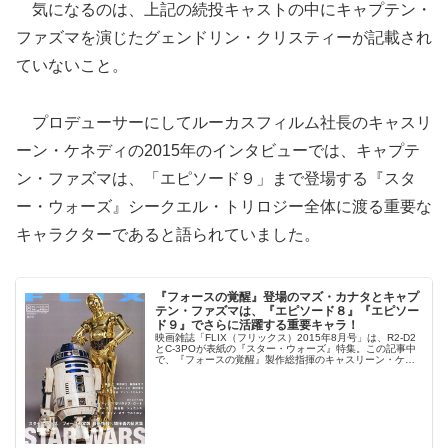
気になるのは、上記の続投キャストの中にキャプテン・
ファズマを演じたグェンドリン・クリスティーが記載され
ていないこと。
プロデューサーにしてルーカスフィルム社長のキャスリ
ーン・ケネディの2015年のインタビューでは、キャプテ
ン・ファズマは、「エピソード９」まで登場する『スタ
ー・ウォーズ』シークエル・トリロジー全体に渡る重要な
キャラクターであると語られていました。
『フォースの覚醒』登場のマズ・カナタとキャプ
テン・ファズマは、『エピソード８』『エピソー
ド９』でさらに活躍する重要キャラ！
映画雑誌「FLIX（フリックス）2015年8月号」は、R2-D2
とC-3POが表紙の『スター・ウォーズ』特集。この記事中
で、『フォースの覚醒』製作総指揮のキャスリーン・ケネ
ディと、レイを演じるデイジー・リドリーのインタビュー
が掲載されていますが、『フォースの覚醒』からの三部作
について重要な情報が語られていました！