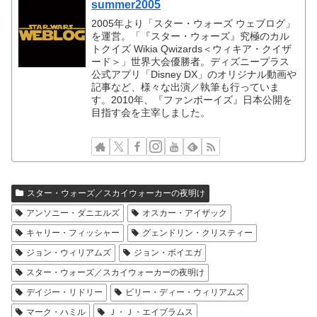
summer2005
2005年より「スター・ウォーズ ウェブログ」
を運営。「『スター・ウォーズ』究極のカル
トクイズ Wikia Qwizards＜ウィキア・クイザ
ード＞」世界大会優勝者。ディズニープラス
公式アプリ「Disney DX」のオリジナル動画や
記事など、様々な出演／執筆も行っていま
す。2010年、『ファンボーイズ』日本公開を
目指す会を主宰しました。
スター・ウォーズ／スカイウォーカーの夜明け
アンソニー・ダニエルズ
オスカー・アイザック
キャリー・フィッシャー
グェンドリン・クリスティー
ジョン・ウィリアムズ
ジョン・ボイエガ
スター・ウォーズ／スカイウォーカーの夜明け
デイジー・リドリー
ビリー・ディー・ウィリアムズ
マーク・ハミル
Ｊ・Ｊ・エイブラムス