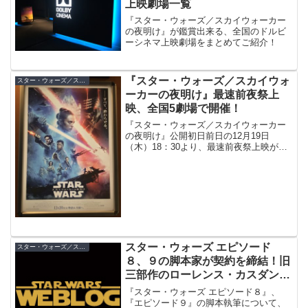
上映劇場一覧
『スター・ウォーズ／スカイウォーカー
の夜明け』が鑑賞出来る、全国のドルビ
ーシネマ上映劇場をまとめてご紹介！
『スター・ウォーズ／スカイウォ
スター・ウォーズ／スカイウォーカーの夜明け
ーカーの夜明け』最速前夜祭上
映、全国5劇場で開催！
『スター・ウォーズ／スカイウォーカー
の夜明け』公開初日前日の12月19日
（木）18：30より、最速前夜祭上映が北
海道、東京、愛知、大阪、福岡の5大都市
の5劇場にて開催！
スター・ウォーズ エピソード
スター・ウォーズ／スカイウォーカーの夜明け
８、９の脚本家が契約を締結！旧
三部作のローレンス・カスダンを
起用！
『スター・ウォーズ エピソード８』、
『エピソード９』の脚本執筆について、