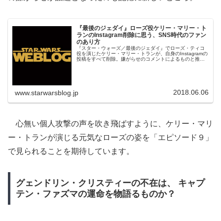
『最後のジェダイ』ローズ役ケリー・マリー・ト
ランのInstagram削除に思う、SNS時代のファン
のあり方
『スター・ウォーズ／最後のジェダイ』でローズ・ティコ
役を演じたケリー・マリー・トランが、自身のInstagramの
投稿をすべて削除。嫌がらせのコメントによるものと推測
されるこの出来事の背景と、SNS時代だからこそファンが
気を付けるべきこととは。
2018.06.06
www.starwarsblog.jp
心無い個人攻撃の声を吹き飛ばすように、ケリー・マリ
ー・トランが演じる元気なローズの姿を「エピソード９」
で見られることを期待しています。
グェンドリン・クリスティーの不在は、 キャプ
テン・ファズマの運命を物語るものか？