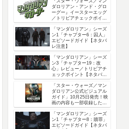
『スター・ウォーズ／マン
ダロリアン・アンド・グロ
ーグー』イースターエッグ
／トリビアチェックポイン
ト総まとめ【ネタバレ注
「マンダロリアン」シーズ
意】
ン1「チャプター6：囚人」
エピソードガイド【ネタバ
レ注意】
「マンダロリアン」シーズ
ン3「チャプター19：改
心」レビュー／トリビアチ
ェックポイント【ネタバレ
注意】
「スター・ウォーズ／マン
ダロリアン公式ビジュアル
ガイド」10月25日発売！映
画の内容も一部収録した邦
訳版
「マンダロリアン」シーズ
ン1「チャプター8：贖罪」
エピソードガイド【ネタバ