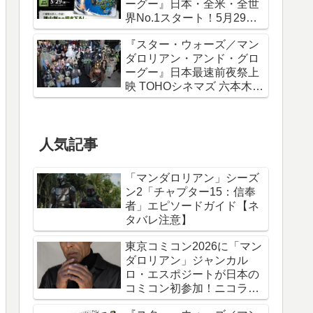
ーグー』日本・全米・全世
界No.1スタート！5月29日
から諫山創描き下ろしポス
『スター・ウォーズ／マン
ター＆IMAXポスターが特典
ダロリアン・アンド・グロ
に
ーグー』日本最速前夜祭上
映 TOHOシネマズ 六本木ヒ
ルズ リポート！
人気記事
「マンダロリアン」シーズ
ン2「チャプター15：信奉
者」エピソードガイド【ネ
タバレ注意】
東京コミコン2026に「マン
ダロリアン」ジャンカル
ロ・エスポジートが日本の
コミコン初参加！ニコラ
ス・ケイジと共に来日