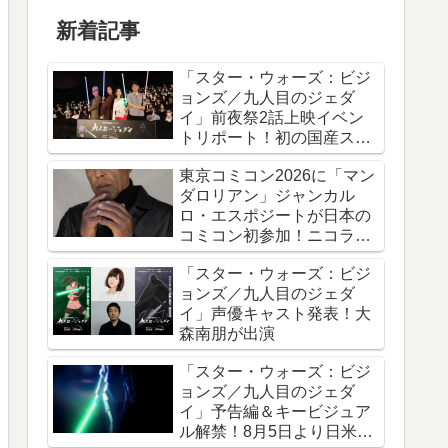
新着記事
「スター・ウォーズ：ビジ
ョンズ／九人目のジェダ
イ」前夜祭2話上映イベン
トリポート！初の国産スタ
ー・ウォーズアニメシリー
東京コミコン2026に「マン
ズ
ダロリアン」ジャンカル
ロ・エスポジートが日本の
コミコン初参加！ニコラ
ス・ケイジと共に来日
「スター・ウォーズ：ビジ
ョンズ／九人目のジェダ
イ」声優キャスト発表！大
森南朋が出演
「スター・ウォーズ：ビジ
ョンズ／九人目のジェダ
イ」予告編＆キービジュア
ル解禁！8月5日より日米同