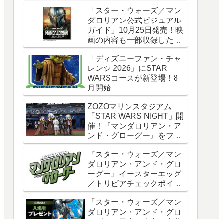
時全話一挙配信
「スター・ウォーズ／マン
ダロリアン公式ビジュアル
ガイド」10月25日発売！映
画の内容も一部収録した邦
訳版
「ディズニーファン・チャ
レンジ 2026」にSTAR
WARSコースが新登場！8
月開始
ZOZOマリンスタジアム
「STAR WARS NIGHT」開
催！『マンダロリアン・ア
ンド・グローグー』をフィ
ーチャー
『スター・ウォーズ／マン
ダロリアン・アンド・グロ
ーグー』イースターエッグ
／トリビアチェックポイン
ト総まとめ【ネタバレ注
『スター・ウォーズ／マン
意】
ダロリアン・アンド・グロ