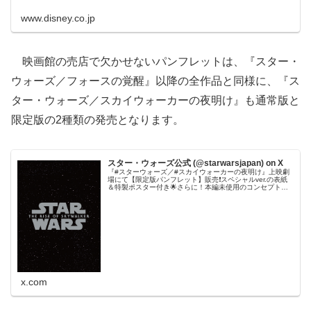
www.disney.co.jp
映画館の売店で欠かせないパンフレットは、『スター・
ウォーズ／フォースの覚醒』以降の全作品と同様に、『ス
ター・ウォーズ／スカイウォーカーの夜明け』も通常版と
限定版の2種類の発売となります。
スター・ウォーズ公式 (@starwarsjapan) on X
『#スターウォーズ／#スカイウォーカーの夜明け』上映劇
場にて【限定版パンフレット】販売❗️スペシャルver.の表紙
＆特製ポスター付き🌟さらに！本編未使用のコンセプトア
ートを含む8ページ増量の豪華仕様✨ #SWスカイウォーカ
ーの夜明け
x.com