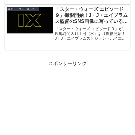
終章を監督する意味とは？また、発表前
日の『最後のジェダイ』監督の発言は？
「スター・ウォーズ エピソード
スター・ウォーズ／スカイウォーカーの夜明け
９」撮影開始！J・J・エイブラム
ス監督のSNS画像に写っているの
は…
「スター・ウォーズ エピソード９」が、
現地時間８月１日（水）より撮影開始！
J・J・エイブラムスとジョン・ボイエガ
がSNSに投稿した画像には、あの人たち
が写っています。
スポンサーリンク