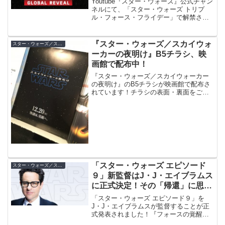
Youtube『スター・ウォーズ』公式チャン
ネルにて、「スター・ウォーズ トリプ
ル・フォース・フライデー」で解禁され
る新商品を紹介する生配信が、日本時間9
月27日（金）3時より行われます！
『スター・ウォーズ／スカイウォ
スター・ウォーズ／スカイウォーカーの夜明け
ーカーの夜明け』B5チラシ、映
画館で配布中！
『スター・ウォーズ／スカイウォーカー
の夜明け』のB5チラシが映画館で配布さ
れています！チラシの表面・裏面をご紹
介。
「スター・ウォーズ エピソード
スター・ウォーズ／スカイウォーカーの夜明け
９」新監督はJ・J・エイブラムス
に正式決定！その「帰還」に思う
こと
「スター・ウォーズ エピソード９」を
J・J・エイブラムスが監督することが正
式発表されました！『フォースの覚醒』
に続き、J・J・エイブラムスが三部作最