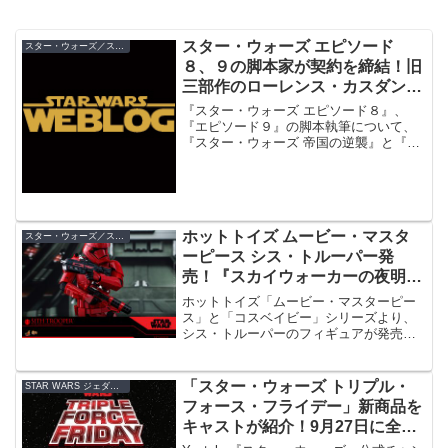
スター・ウォーズ エピソード
スター・ウォーズ／スカイウォーカーの夜明け
８、９の脚本家が契約を締結！旧
三部作のローレンス・カスダンを
起用！
『スター・ウォーズ エピソード８』、
『エピソード９』の脚本執筆について、
『スター・ウォーズ 帝国の逆襲』と『ジ
ェダイの帰還』の脚本を担当したローレ
ンス・カスダンと、『X-MEN：ファース
ト・ジェネレーション』の脚本家である
サイモン・キンバーグが契約を締結した
とのこと！
ホットトイズ ムービー・マスタ
スター・ウォーズ／スカイウォーカーの夜明け
ーピース シス・トルーパー発
売！『スカイウォーカーの夜明
け』コスベイビーも登場
ホットトイズ「ムービー・マスターピー
ス」と「コスベイビー」シリーズより、
シス・トルーパーのフィギュアが発売。
コスベイビーからもシス・トルーパー、
レイ＆カイロ・レン（2体セット）、
C−3POといった『スカイウォーカーの夜
「スター・ウォーズ トリプル・
STAR WARS ジェダイ：フォールン・オーダー
明け』キャラクターが発売。
フォース・フライデー」新商品を
キャストが紹介！9月27日に全世
界同時生配信