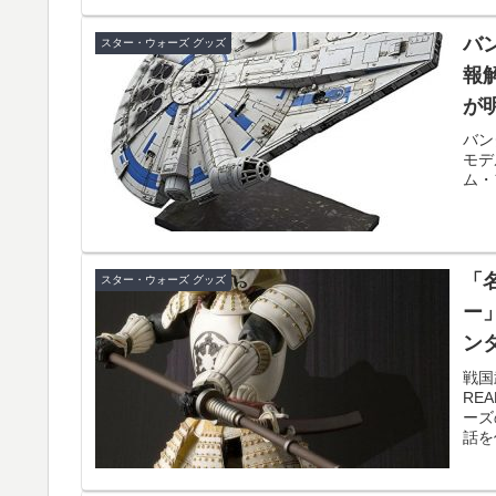
バン
スター・ウォーズ グッズ
報
が
バン
モデ
ム・
「名
スター・ウォーズ グッズ
ー
ン
戦国
RE
ーズ
話を