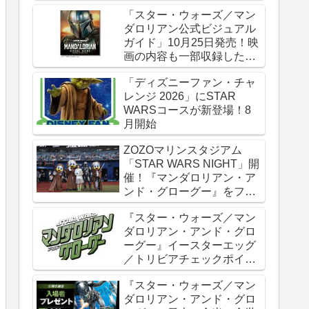
時全話一挙配信
「スター・ウォーズ／マン
ダロリアン公式ビジュアル
ガイド」10月25日発売！映
画の内容も一部収録した邦
訳版
「ディズニーファン・チャ
レンジ 2026」にSTAR
WARSコースが新登場！8
月開始
ZOZOマリンスタジアム
「STAR WARS NIGHT」開
催！『マンダロリアン・ア
ンド・グローグー』をフィ
ーチャー
『スター・ウォーズ／マン
ダロリアン・アンド・グロ
ーグー』イースターエッグ
／トリビアチェックポイン
ト総まとめ【ネタバレ注
『スター・ウォーズ／マン
意】
ダロリアン・アンド・グロ