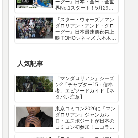
ーグー』日本・全米・全世
界No.1スタート！5月29日
から諫山創描き下ろしポス
『スター・ウォーズ／マン
ター＆IMAXポスターが特典
ダロリアン・アンド・グロ
に
ーグー』日本最速前夜祭上
映 TOHOシネマズ 六本木ヒ
ルズ リポート！
人気記事
「マンダロリアン」シーズ
ン2「チャプター15：信奉
者」エピソードガイド【ネ
タバレ注意】
東京コミコン2026に「マン
ダロリアン」ジャンカル
ロ・エスポジートが日本の
コミコン初参加！ニコラ
ス・ケイジと共に来日