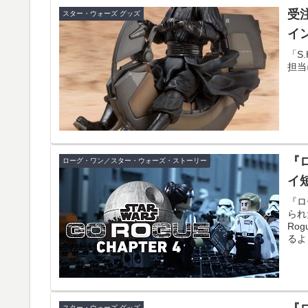
受注
スター・ウォーズ グッズ
イ
「S
担当
『
ローグ・ワン／スター・ウォーズ・ストーリー
イ
『ロ
られ
Ro
るよ
スター・ウォーズ グッズ