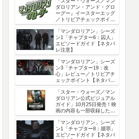
『スター・ウォーズ／マン
ダロリアン・アンド・グロ
ーグー』イースターエッグ
／トリビアチェックポイン
ト総まとめ【ネタバレ注
「マンダロリアン」シーズ
意】
ン1「チャプター6：囚人」
エピソードガイド【ネタバ
レ注意】
「マンダロリアン」シーズ
ン3「チャプター19：改
心」レビュー／トリビアチ
ェックポイント【ネタバレ
注意】
「スター・ウォーズ／マン
ダロリアン公式ビジュアル
ガイド」10月25日発売！映
画の内容も一部収録した邦
訳版
「マンダロリアン」シーズ
ン1「チャプター8：贖罪」
エピソードガイド【ネタバ