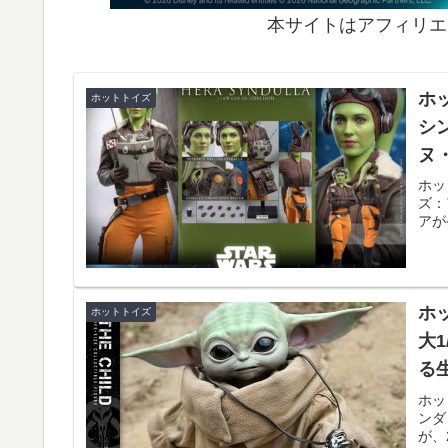
本サイトはアフィリエ
ホ
ホットトイズ
シ
ヌ
ホッ
ズ：
アが
ホ
ホットトイズ
大
る
ホッ
ンダ
が、