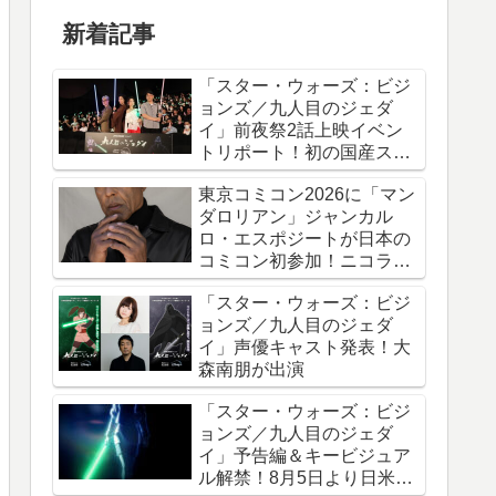
新着記事
「スター・ウォーズ：ビジ
ョンズ／九人目のジェダ
イ」前夜祭2話上映イベン
トリポート！初の国産スタ
ー・ウォーズアニメシリー
東京コミコン2026に「マン
ズ
ダロリアン」ジャンカル
ロ・エスポジートが日本の
コミコン初参加！ニコラ
ス・ケイジと共に来日
「スター・ウォーズ：ビジ
ョンズ／九人目のジェダ
イ」声優キャスト発表！大
森南朋が出演
「スター・ウォーズ：ビジ
ョンズ／九人目のジェダ
イ」予告編＆キービジュア
ル解禁！8月5日より日米同