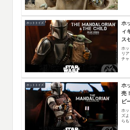
ホ
ホットトイズ
ィ
ス
ホッ
リア
チャ
ホ
ホットトイズ
売
ビ
ホッ
ズよ
らも