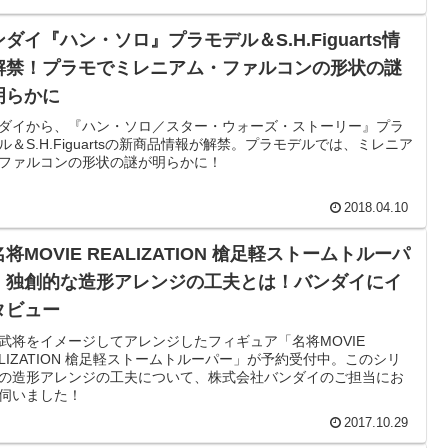
ダイ『ハン・ソロ』プラモデル＆S.H.Figuarts情
解禁！プラモでミレニアム・ファルコンの形状の謎
明らかに
ダイから、『ハン・ソロ／スター・ウォーズ・ストーリー』プラ
ル＆S.H.Figuartsの新商品情報が解禁。プラモデルでは、ミレニア
ファルコンの形状の謎が明らかに！
2018.04.10
将MOVIE REALIZATION 槍足軽ストームトルーパ
」独創的な造形アレンジの工夫とは！バンダイにイ
タビュー
武将をイメージしてアレンジしたフィギュア「名将MOVIE
ALIZATION 槍足軽ストームトルーパー」が予約受付中。このシリ
の造形アレンジの工夫について、株式会社バンダイのご担当にお
伺いました！
2017.10.29