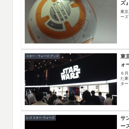
ズ
東京
ーズ
東
スター・ウォーズ グッズ
ォ
６月
た東
ター
サ
レゴ スター･ウォーズ
ー