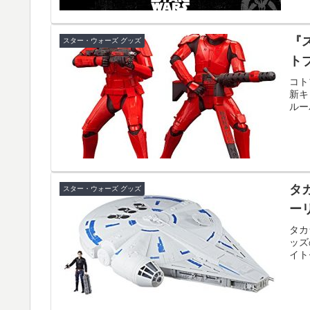
『
スター・ウォーズ グッズ
ト
コト
新キ
ルー
タ
スター・ウォーズ グッズ
ー
タカ
ッズ
イト