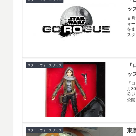
『
ッ
９月
ォー
をま
スタ
『
スター・ウォーズ グッズ
ッ
『ロ
月3
公ジ
公開
東
スター・ウォーズ グッズ