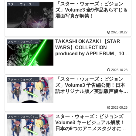
「スター・ウォーズ：ビジョン
スター・ウォーズ：ビジョンズ
ズ」Volume3 全9作品あらすじ＆
場面写真が解禁！
2025.10.27
TAKASHI OKAZAKI 【STAR
スター・ウォーズ イベント
WARS】COLLECTION
produced by APPLEBUM、10月
27日から渋谷で9日間限定で開
催！
2025.10.23
「スター・ウォーズ：ビジョン
スター・ウォーズ：ビジョンズ
ズ」Volume3 予告編公開！日本
語オリジナル版／英語版声優キャ
ストも発表
2025.09.26
スター・ウォーズ：ビジョンズ
スター・ウォーズ：ビジョンズ
Volume3 キービジュアル解禁！
日本の9つのアニメスタジオによ
る新たなエピソード