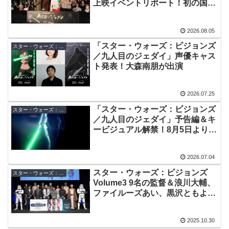
上映イベントリポート！初の国産
スター・ウォーズアニメシリーズ
2026.08.05
「スター・ウォーズ：ビジョンズ
スター・ウォーズ：ビジョンズ
／九人目のジェダイ」声優キャス
ト発表！大森南朋が出演
2026.07.25
「スター・ウォーズ：ビジョンズ
スター・ウォーズ：ビジョンズ
／九人目のジェダイ」予告編＆キ
ービジュアル解禁！8月5日より日
米同時全話一挙配信
2026.07.04
スター・ウォーズ：ビジョンズ
スター・ウォーズ：ビジョンズ
Volume3 9名の監督＆浪川大輔、
ファイルーズあい、黒沢ともよら
声優陣が作品について語る
2025.10.30