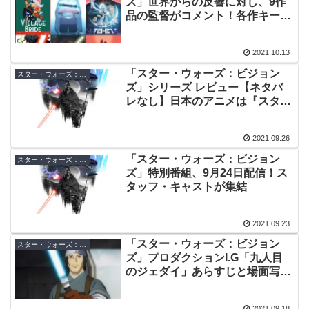
ズ」世界からの反響に対し、9作
品の監督がコメント！各作キービ
ジュアルへの思いも公開
2021.10.13
「スター・ウォーズ：ビジョン
スター・ウォーズ：ビジョンズ
ズ」シリーズ レビュー【ネタバ
レなし】日本のアニメは『スタ
ー・ウォーズ』をいかに描いたか
2021.09.26
「スター・ウォーズ：ビジョン
スター・ウォーズ：ビジョンズ
ズ」特別番組、9月24日配信！ス
タッフ・キャストが集結
2021.09.23
「スター・ウォーズ：ビジョン
スター・ウォーズ：ビジョンズ
ズ」プロダクションI.G「九人目
のジェダイ」あらすじと場面写真
が公開！
2021.09.18