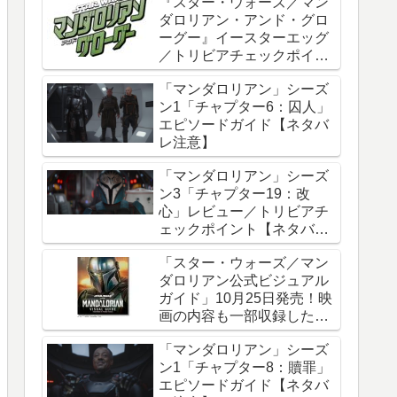
『スター・ウォーズ／マン
ダロリアン・アンド・グロ
ーグー』イースターエッグ
／トリビアチェックポイン
ト総まとめ【ネタバレ注
「マンダロリアン」シーズ
意】
ン1「チャプター6：囚人」
エピソードガイド【ネタバ
レ注意】
「マンダロリアン」シーズ
ン3「チャプター19：改
心」レビュー／トリビアチ
ェックポイント【ネタバレ
注意】
「スター・ウォーズ／マン
ダロリアン公式ビジュアル
ガイド」10月25日発売！映
画の内容も一部収録した邦
訳版
「マンダロリアン」シーズ
ン1「チャプター8：贖罪」
エピソードガイド【ネタバ