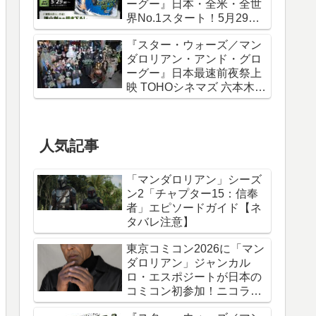
ーグー』日本・全米・全世
界No.1スタート！5月29日
から諫山創描き下ろしポス
『スター・ウォーズ／マン
ター＆IMAXポスターが特典
ダロリアン・アンド・グロ
に
ーグー』日本最速前夜祭上
映 TOHOシネマズ 六本木ヒ
ルズ リポート！
人気記事
「マンダロリアン」シーズ
ン2「チャプター15：信奉
者」エピソードガイド【ネ
タバレ注意】
東京コミコン2026に「マン
ダロリアン」ジャンカル
ロ・エスポジートが日本の
コミコン初参加！ニコラ
ス・ケイジと共に来日