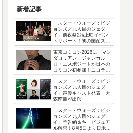
新着記事
「スター・ウォーズ：ビジ
ョンズ／九人目のジェダ
イ」前夜祭2話上映イベン
トリポート！初の国産スタ
ー・ウォーズアニメシリー
東京コミコン2026に「マン
ズ
ダロリアン」ジャンカル
ロ・エスポジートが日本の
コミコン初参加！ニコラ
ス・ケイジと共に来日
「スター・ウォーズ：ビジ
ョンズ／九人目のジェダ
イ」声優キャスト発表！大
森南朋が出演
「スター・ウォーズ：ビジ
ョンズ／九人目のジェダ
イ」予告編＆キービジュア
ル解禁！8月5日より日米同