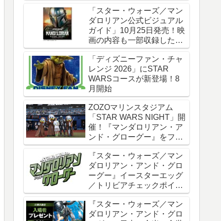
時全話一挙配信
「スター・ウォーズ／マン
ダロリアン公式ビジュアル
ガイド」10月25日発売！映
画の内容も一部収録した邦
訳版
「ディズニーファン・チャ
レンジ 2026」にSTAR
WARSコースが新登場！8
月開始
ZOZOマリンスタジアム
「STAR WARS NIGHT」開
催！『マンダロリアン・ア
ンド・グローグー』をフィ
ーチャー
『スター・ウォーズ／マン
ダロリアン・アンド・グロ
ーグー』イースターエッグ
／トリビアチェックポイン
ト総まとめ【ネタバレ注
『スター・ウォーズ／マン
意】
ダロリアン・アンド・グロ