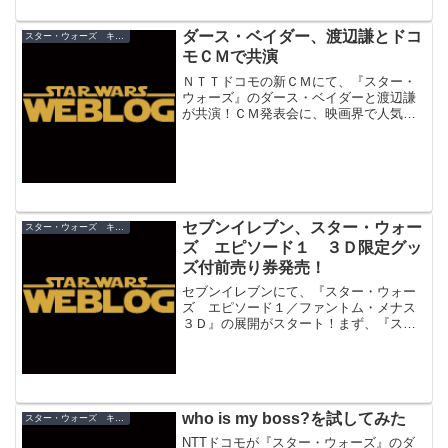
ダース・ベイダー、渡辺謙とドコ
スター・ウォーズ キャンペーン
モＣＭで共演
ＮＴＴドコモの新ＣＭにて、『スター・
ウォーズ』のダース・ベイダーと渡辺謙
が共演！ＣＭ発表会に、映画界で人気の
２人が顔を合せました。
セブンイレブン、スター・ウォー
スター・ウォーズ キャンペーン
ズ エピソード１ ３Ｄ限定グッ
ズ付前売り券発売！
セブンイレブンにて、『スター・ウォー
ズ エピソード１／ファントム・メナス
３Ｄ』の展開がスタート！まず、『スタ
ー・ウォーズ エピソード１／ファント
ム・メナス３Ｄ』前売り券をコンビニで
はセブンイレブン独占販売。さらに、限
定グッズ付前売り券も発売。
who is my boss?を試してみた
スター・ウォーズ キャンペーン
NTTドコモが『スター・ウォーズ』のダ