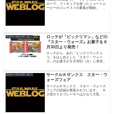
ローで、フィギュアを使ったショートム
ービーのコンテストの募集が開始。 規
定は５分以内の作品。年齢によってパダ
ワンコースとジェダイコースがありま
す。優秀な作品にはホームシアターセッ
トが贈呈されま...
ロッテが「ビックリマン」などの
スター・ウォーズ キャンペーン
『スター・ウォーズ』お菓子を６
月30日より発売！
ロッテから、あの「ビックリマンチョ
コ」をはじめとした『スター・ウォー
ズ』のお菓子が６月30日（火）に発売さ
れます！「スター・ウォーズ ビックリマ
ンチョコ」は、＜エピソード４・５・６
＞と、＜エピソード１・２・３＞の２種
サークルＫサンクス スター・ウ
スター・ウォーズ キャンペーン
類。この他、『スター・ウォーズ』デザ
ォーズフェア
インのガムやタブレット菓子を発売。
サークルＫサンクス スター・ウォーズ
フェアの詳細が更新されています。 Ｒ
２型ＤＶＤプレーヤーはかなり大型。Ｍ
Ｐ３の５種目は現在製作中のため公開さ
れていません。 というわけで早速弁当
とペプシ２本を購入。くじの結果
は・・・Ｗチャンス！割引券はい...