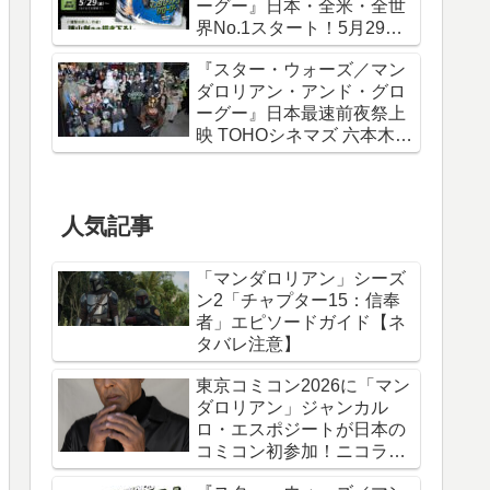
ーグー』日本・全米・全世
界No.1スタート！5月29日
から諫山創描き下ろしポス
『スター・ウォーズ／マン
ター＆IMAXポスターが特典
ダロリアン・アンド・グロ
に
ーグー』日本最速前夜祭上
映 TOHOシネマズ 六本木ヒ
ルズ リポート！
人気記事
「マンダロリアン」シーズ
ン2「チャプター15：信奉
者」エピソードガイド【ネ
タバレ注意】
東京コミコン2026に「マン
ダロリアン」ジャンカル
ロ・エスポジートが日本の
コミコン初参加！ニコラ
ス・ケイジと共に来日