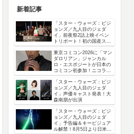
新着記事
「スター・ウォーズ：ビジ
ョンズ／九人目のジェダ
イ」前夜祭2話上映イベン
トリポート！初の国産スタ
ー・ウォーズアニメシリー
東京コミコン2026に「マン
ズ
ダロリアン」ジャンカル
ロ・エスポジートが日本の
コミコン初参加！ニコラ
ス・ケイジと共に来日
「スター・ウォーズ：ビジ
ョンズ／九人目のジェダ
イ」声優キャスト発表！大
森南朋が出演
「スター・ウォーズ：ビジ
ョンズ／九人目のジェダ
イ」予告編＆キービジュア
ル解禁！8月5日より日米同