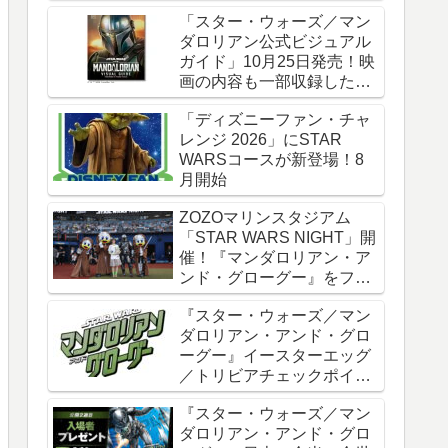
時全話一挙配信
「スター・ウォーズ／マン
ダロリアン公式ビジュアル
ガイド」10月25日発売！映
画の内容も一部収録した邦
訳版
「ディズニーファン・チャ
レンジ 2026」にSTAR
WARSコースが新登場！8
月開始
ZOZOマリンスタジアム
「STAR WARS NIGHT」開
催！『マンダロリアン・ア
ンド・グローグー』をフィ
ーチャー
『スター・ウォーズ／マン
ダロリアン・アンド・グロ
ーグー』イースターエッグ
／トリビアチェックポイン
ト総まとめ【ネタバレ注
『スター・ウォーズ／マン
意】
ダロリアン・アンド・グロ