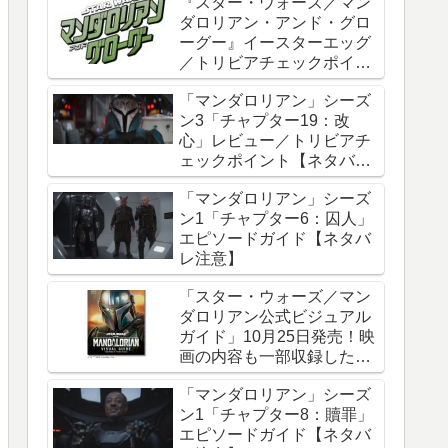
『スター・ウォーズ／マン
ダロリアン・アンド・グロ
ーグー』イースターエッグ
／トリビアチェックポイン
ト総まとめ【ネタバレ注
「マンダロリアン」シーズ
意】
ン3「チャプター19：改
心」レビュー／トリビアチ
ェックポイント【ネタバレ
注意】
「マンダロリアン」シーズ
ン1「チャプター6：囚人」
エピソードガイド【ネタバ
レ注意】
「スター・ウォーズ／マン
ダロリアン公式ビジュアル
ガイド」10月25日発売！映
画の内容も一部収録した邦
訳版
「マンダロリアン」シーズ
ン1「チャプター8：贖罪」
エピソードガイド【ネタバ